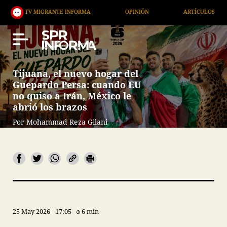
 MIGRANTE INFORMA
OPINIÓN
ARTÍCULOS
ART
Tijuana, el nuevo hogar del
Guepardo Persa: cuando EU
no quiso a Irán, México le
abrió los brazos
Por Mohammad Reza Gilani
25 May 2026
17:05
6 min