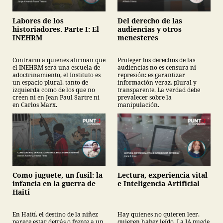
Labores de los
Del derecho de las
historiadores. Parte I: El
audiencias y otros
INEHRM
menesteres
Contrario a quienes afirman que
Proteger los derechos de las
el INEHRM será una escuela de
audiencias no es censura ni
adoctrinamiento, el Instituto es
represión: es garantizar
un espacio plural, tanto de
información veraz, plural y
izquierda como de los que no
transparente. La verdad debe
creen ni en Jean Paul Sartre ni
prevalecer sobre la
en Carlos Marx.
manipulación.
Como juguete, un fusil: la
Lectura, experiencia vital
infancia en la guerra de
e Inteligencia Artificial
Haití
En Haití, el destino de la niñez
Hay quienes no quieren leer,
parece estar detrás o frente a un
quieren haber leído. La IA puede