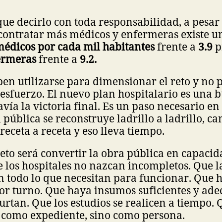
e decirlo con toda responsabilidad, a pesar 
 contratar más médicos y enfermeras existe u
médicos por cada mil habitantes
frente a
3.9
p
ermeras
frente a
9.2.
ben utilizarse para dimensionar el reto y no 
l esfuerzo. El nuevo plan hospitalario es una 
avía la victoria final. Es un paso necesario en
d pública se reconstruye ladrillo a ladrillo, c
receta a receta y eso lleva tiempo.
eto será convertir la obra pública en capaci
e los hospitales no nazcan incompletos. Que l
n todo lo que necesitan para funcionar. Que 
por turno. Que haya insumos suficientes y ad
surtan. Que los estudios se realicen a tiempo. 
o como expediente, sino como persona.