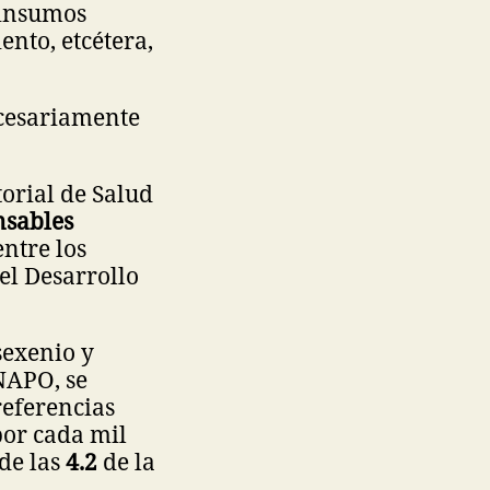
 insumos
nto, etcétera,
necesariamente
orial de Salud
nsables
ntre los
el Desarrollo
sexenio y
NAPO, se
 referencias
or cada mil
de las
4.2
de la