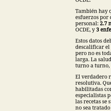
También hay qu
esfuerzos por
personal:
2.7 
OCDE, y
3 enf
Estos datos de
descalificar e
pero no es tod
larga. La salu
turno a turno, 
El verdadero r
resolutiva. Qu
habilitadas co
especialistas 
las recetas se 
no sea tratad