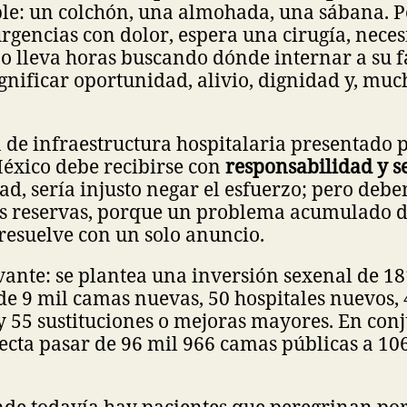
ple: un colchón, una almohada, una sábana. P
urgencias con dolor, espera una cirugía, neces
 o lleva horas buscando dónde internar a su f
nificar oportunidad, alivio, dignidad y, much
n de infraestructura hospitalaria presentado p
éxico debe recibirse con
responsabilidad y s
d, sería injusto negar el esfuerzo; pero deb
as reservas, porque un problema acumulado 
resuelve con un solo anuncio.
evante: se plantea una inversión sexenal de 1
de 9 mil camas nuevas, 50 hospitales nuevos, 
 55 sustituciones o mejoras mayores. En conj
cta pasar de 96 mil 966 camas públicas a 10
nde todavía hay pacientes que peregrinan por