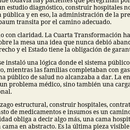
n estudio diagnóstico, construir hospitales no
 pública y en eso, la administración de la pr
baum transita por el camino adecuado.
lo con claridad. La Cuarta Transformación ha
bre la mesa una idea que nunca debió aband
recho y el Estado tiene la obligación de garan
e instaló una lógica donde el sistema público
, mientras las familias completaban con gast
ema público de salud no alcanzaba a dar. La 
o un problema médico, sino también una carg
onal.
ezago estructural, construir hospitales, contra
asto de medicamentos e insumos es un camino
idad obliga a decir algo más, una cama hospit
cama en abstracto. Es la última pieza visibl