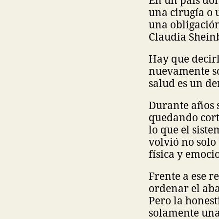
una cirugía o u
una obligación
Claudia Shein
Hay que decir
nuevamente so
salud es un de
Durante años s
quedando corto
lo que el sist
volvió no sol
física y emoci
Frente a ese r
ordenar el ab
Pero la honest
solamente una 