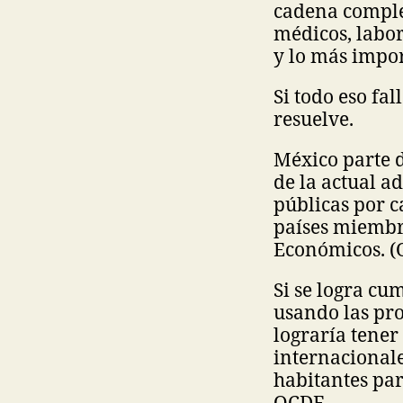
cadena comple
médicos, labor
y lo más impor
Si todo eso fa
resuelve.
México parte 
de la actual 
públicas por c
países miembro
Económicos. (
Si se logra cu
usando las pr
lograría tener
internacionale
habitantes par
OCDE.