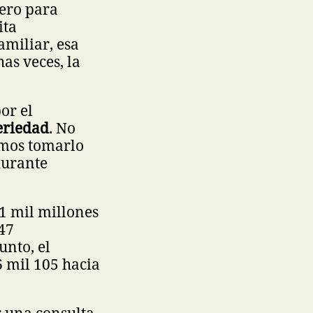
ero para
ita
amiliar, esa
as veces, la
or el
eriedad
. No
emos tomarlo
durante
81 mil millones
47
unto, el
6 mil 105 hacia
 una consulta,