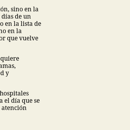
tón, sino en la
 días de un
 en la lista de
no en la
or que vuelve
 quiere
camas,
ad y
 hospitales
a el día que se
e atención