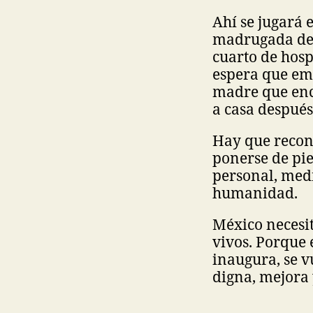
Ahí se jugará e
madrugada de u
cuarto de hospi
espera que emp
madre que encu
a casa después
Hay que recono
ponerse de pie
personal, medi
humanidad.
México necesit
vivos. Porque 
inaugura, se v
digna, mejora 