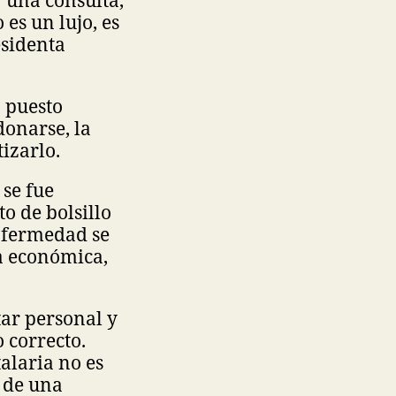
 es un lujo, es
esidenta
 puesto
onarse, la
tizarlo.
 se fue
o de bolsillo
enfermedad se
a económica,
tar personal y
 correcto.
alaria no es
e de una