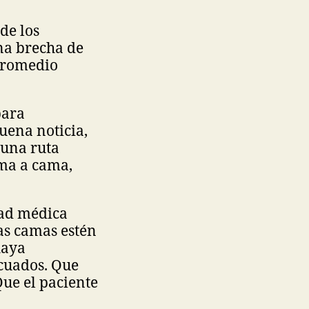
de los
na brecha de
romedio
para
buena noticia,
 una ruta
ama a cama,
dad médica
as camas estén
haya
ecuados. Que
Que el paciente