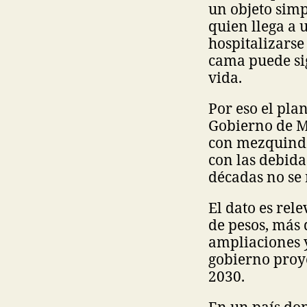
un objeto sim
quien llega a 
hospitalizarse
cama puede sig
vida.
Por eso el pla
Gobierno de M
con mezquinda
con las debid
décadas no se 
El dato es rel
de pesos, más 
ampliaciones y
gobierno proye
2030.
En un país do