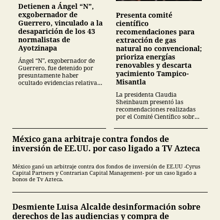
Detienen a Ángel “N”,
exgobernador de
Presenta comité
Guerrero, vinculado a la
científico
desaparición de los 43
recomendaciones para
normalistas de
extracción de gas
Ayotzinapa
natural no convencional;
prioriza energías
Ángel “N”, exgobernador de
renovables y descarta
Guerrero, fue detenido por
yacimiento Tampico-
presuntamente haber
Misantla
ocultado evidencias relativas
a la investigación sobre la
La presidenta Claudia
desaparición de los 43
Sheinbaum presentó las
normalistas de Ayotzinapa en
recomendaciones realizadas
2014.
por el Comité Científico sobre
soberanía energética y
yacimientos de gas natural no
México gana arbitraje contra fondos de
convencional, integrado por
54 especialistas
inversión de EE.UU. por caso ligado a TV Azteca
México ganó un arbitraje contra dos fondos de inversión de EE.UU -Cyrus
Capital Partners y Contrarian Capital Management- por un caso ligado a
bonos de Tv Azteca.
Desmiente Luisa Alcalde desinformación sobre
derechos de las audiencias y compra de