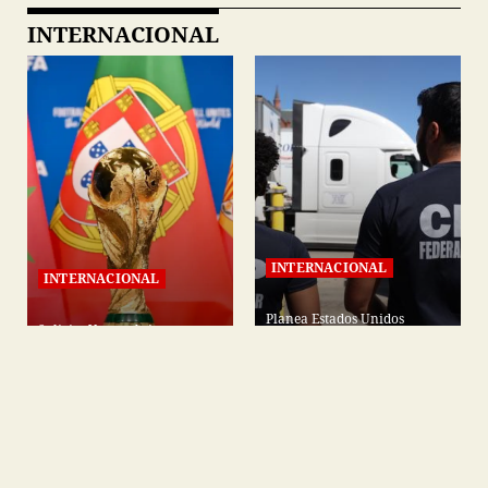
INTERNACIONAL
INTERNACIONAL
INTERNACIONAL
Planea Estados Unidos
Solicita Vox excluir a
contrata empresa privada
Marruecos de organización
para cobrar multas a
del Mundial 2030
migrantes deportados
OPINIÓN