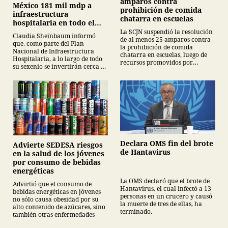
amparos contra
México 181 mil mdp a
prohibición de comida
infraestructura
chatarra en escuelas
hospitalaria en todo el
sexenio
La SCJN suspendió la resolución
Claudia Sheinbaum informó
de al menos 25 amparos contra
que, como parte del Plan
la prohibición de comida
Nacional de Infraestructura
chatarra en escuelas, luego de
Hospitalaria, a lo largo de todo
recursos promovidos por
su sexenio se invertirán cerca de
empresas de Coca-Cola que
181 mil mdp en 152 proyectos
impugnaron la medida.
hospitalarios.
Declara OMS fin del brote
Advierte SEDESA riesgos
de Hantavirus
en la salud de los jóvenes
por consumo de bebidas
energéticas
La OMS declaró que el brote de
Advirtió que el consumo de
Hantavirus, el cual infectó a 13
bebidas energéticas en jóvenes
personas en un crucero y causó
no sólo causa obesidad por su
la muerte de tres de ellas, ha
alto contenido de azúcares, sino
terminado.
también otras enfermedades