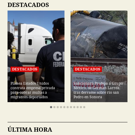
DESTACADOS
DESTACADOS
DESTACADOS
Planea Estados Unidos
Sancionará Profepa a Grupo
contrata empresa privada
México, de German Larrea,
para cobrar multas a
tras derrame sobre rio san
migrantes deportados
Pedro en Sonora
ÚLTIMA HORA