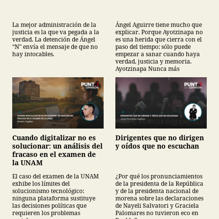
La mejor administración de la
Ángel Aguirre tiene mucho que
justicia es la que va pegada a la
explicar. Porque Ayotzinapa no
verdad. La detención de Ángel
es una herida que cierra con el
“N” envía el mensaje de que no
paso del tiempo: sólo puede
hay intocables.
empezar a sanar cuando haya
verdad, justicia y memoria.
Ayotzinapa Nunca más
Cuando digitalizar no es
Dirigentes que no dirigen
solucionar: un análisis del
y oídos que no escuchan
fracaso en el examen de
la UNAM
El caso del examen de la UNAM
¿Por qué los pronunciamientos
exhibe los límites del
de la presidenta de la República
solucionismo tecnológico:
y de la presidenta nacional de
ninguna plataforma sustituye
morena sobre las declaraciones
las decisiones políticas que
de Nayeli Salvatori y Graciela
requieren los problemas
Palomares no tuvieron eco en