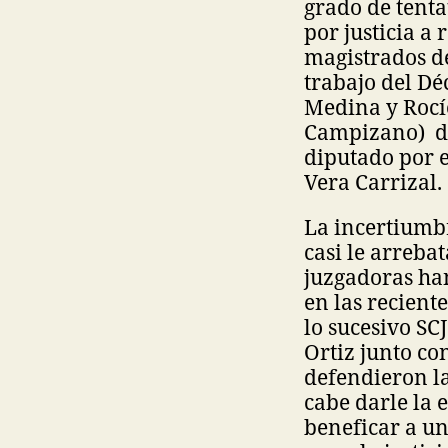
grado de tenta
por justicia a
magistrados d
trabajo del Dé
Medina y Rocí
Campizano) dic
diputado por e
Vera Carrizal.
La incertiumbr
casi le arreba
juzgadoras han
en las recient
lo sucesivo SC
Ortiz junto co
defendieron la
cabe darle la 
beneficar a un