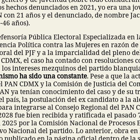
s hechos denunciados en 2021, yo era una jo
N con 21 años y el denunciado, de nombre Jac
5-46 años).
efensoría Pública Electoral Especializada en 
encia Política contra las Mujeres en razón de
oral del PJF y a la imparcialidad del pleno d
a CDMX, el caso ha contado con resoluciones 
 los intereses mezquinos del partido blanquia
inismo ha sido una constante
. Pese a que la ac
l PAN CDMX y la Comisión de Justicia del Com
AN ya tenían conocimiento del caso y de su 
el país, la postulación del ex candidato a la a
para integrarse al Consejo Regional del PAN 
028 fue bien recibida y ratificada el pasado 
2025 por la Comisión Nacional de Procesos E
vo Nacional del partido. Lo anterior, obra en
o publicado en la página oficial dentro de la 