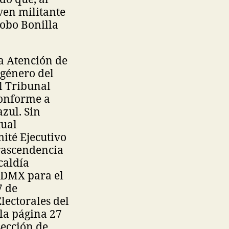
ven militante
obo Bonilla
la Atención de
 género del
el Tribunal
conforme a
zul. Sin
tual
ité Ejecutivo
trascendencia
lcaldía
CDMX para el
7 de
lectorales del
 la página 27
sección de