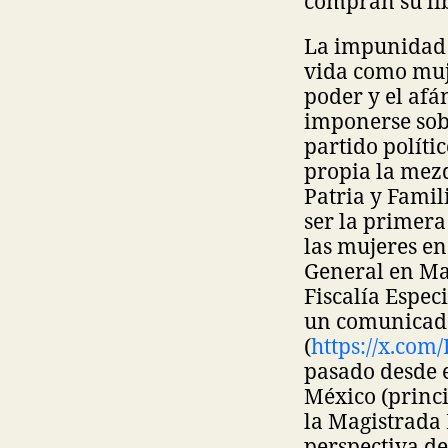
compran su lib
La impunidad e
vida como muje
poder y el afá
imponerse sobr
partido políti
propia la mezq
Patria y Famil
ser la primera
las mujeres en
General en Mat
Fiscalía Espec
un comunicado
(
https://x.co
pasado desde e
México (princ
la Magistrada 
perspectiva de