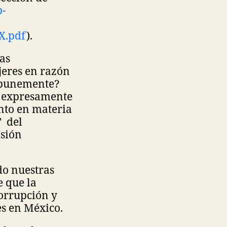
p-
.pdf
).
nas
jeres en razón
impunemente?
ta expresamente
nto en materia
” del
isión
do nuestras
e que la
corrupción y
res en México.