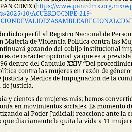
l PAN CDMX (
https://www.pancdmx.org.mx/w
ads/2025/10/ACUERDOCNPE-219-
ACIONDEVALIDEZASAMBLEAREGIONALCDMX
do dicho perfil al Registro Nacional de Perso
 Materia de Violencia Política contra las Mu
ontinuará gozando del cobijo institucional 
o es de carácter opcional ya que está previs
 96 dentro del Capítulo XXIV “Del procedimie
olítica contra las mujeres en razón de género
 justicia y Medios de Impugnación de la com
 de justicia.
ia y cientos de mujeres más; hemos converti
gonía en movimientos sociales. Es momento d
tizando al Poder Judicial) reaccione ante la 
io que diariamente le quita la vida a 11 muje