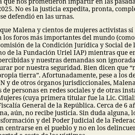
cia que nos prometieron impartir en las pasad
2025. No es la justicia expedita, pronta, comple
se defendió en las urnas.
 que Malena y cientos de mujeres activistas sí
n los foros más importantes del mundo (como 
Comisión de la Condición Jurídica y Social de 
o de la Fundación Uriel IAP) mientras que e
ercibidas y nuestras demandas son ignorada
rar por nuestra seguridad. Bien dicen que “
propia tierra”. Afortunadamente, pese a los d
CJN y de otros órganos jurisdiccionales, Malena
 de personas en redes sociales y de otras ins
Mujeres (cuya primera titular fue la Lic. Citl
Fiscalía General de la República. Cerca de 6 
a, aún, no recibe justicia. Sin duda alguna, l
sformación y del Poder Judicial de la Federac
n centrarse en el pueblo y no en los delincue