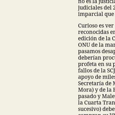
no es la justi
judiciales del 
imparcial que 
Curioso es ver
reconocidas e
edición de la 
ONU de la man
pasamos desap
deberían procu
profeta en su 
fallos de la S
apoyo de miles
Secretaría de 
Mora) y de la 
pasado y Malen
la Cuarta Tran
sucesivo) debe