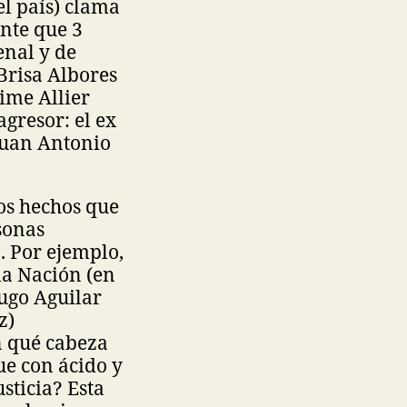
el país) clama
ente que 3
enal y de
 Brisa Albores
ime Allier
gresor: el ex
 Juan Antonio
los hechos que
sonas
. Por ejemplo,
 la Nación (en
Hugo Aguilar
z)
n qué cabeza
ue con ácido y
sticia? Esta