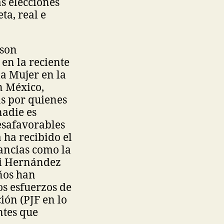
as elecciones
ta, real e
 son
en la reciente
la Mujer en la
n México,
s por quienes
nadie es
esafavorables
 ha recibido el
tancias como la
ali Hernández
años han
os esfuerzos de
ión (PJF en lo
ntes que