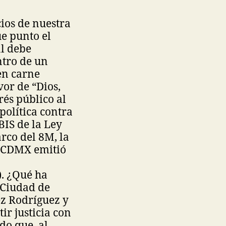
ios de nuestra
ue punto el
al debe
ntro de un
 en carne
or de “Dios,
rés público al
política contra
BIS de la Ley
arco del 8M, la
la CDMX emitió
). ¿Qué ha
a Ciudad de
ez Rodríguez y
r justicia con
do que, al