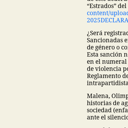
“Estrados” de
content/uplo
2025DECLAR
¿Será registra
Sancionadas en
de género o c
Esta sanción n
en el numeral
de violencia p
Reglamento de
intrapartidista
Malena, Olimp
historias de a
sociedad (enfa
ante el silenc