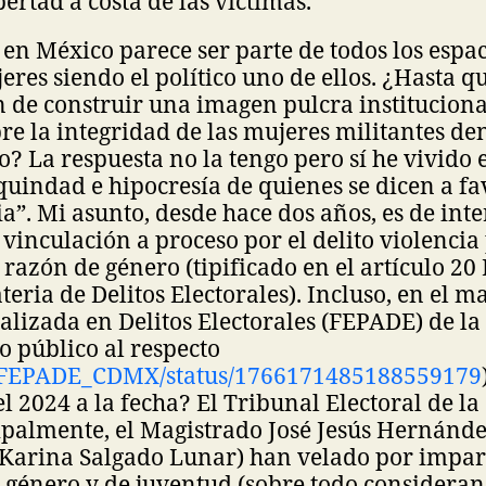
ertad a costa de las víctimas.
n México parece ser parte de todos los espac
res siendo el político uno de ellos. ¿Hasta q
n de construir una imagen pulcra institucion
e la integridad de las mujeres militantes de
co? La respuesta no la tengo pero sí he vivido
uindad e hipocresía de quienes se dicen a fav
ia”. Mi asunto, desde hace dos años, es de inte
 vinculación a proceso por el delito violencia 
 razón de género (tipificado en el artículo 20 
eria de Delitos Electorales). Incluso, en el m
ializada en Delitos Electorales (FEPADE) de 
 público al respecto
m/FEPADE_CDMX/status/1766171485188559179
l 2024 a la fecha? El Tribunal Electoral de l
ipalmente, el Magistrado José Jesús Hernánd
Karina Salgado Lunar) han velado por imparti
 género y de juventud (sobre todo consideran