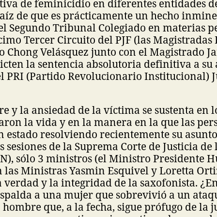
tiva de feminicidio en diferentes entidades d
 raíz de que es prácticamente un hecho inmin
el Segundo Tribunal Colegiado en materias p
cimo Tercer Circuito del PJF (las Magistradas
o Chong Velásquez junto con el Magistrado Ja
ten la sentencia absolutoria definitiva a su a
l PRI (Partido Revolucionario Institucional)
e y la ansiedad de la víctima se sustenta en 
taron la vida y en la manera en la que las per
 estado resolviendo recientemente su asunto
es sesiones de la Suprema Corte de Justicia de
JN), sólo 3 ministros (el Ministro Presidente 
n las Ministras Yasmin Esquivel y Loretta Orti
 verdad y la integridad de la saxofonista. ¿E
espalda a una mujer que sobrevivió a un ataq
 hombre que, a la fecha, sigue prófugo de la ju