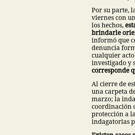
Por su parte, 
viernes con u
los hechos,
est
brindarle ori
informó que co
denuncia forma
cualquier acto
investigado y 
corresponde qu
Al cierre de e
una carpeta de
marzo; la inda
coordinación c
protección a l
indagatorias p
Existen casos 