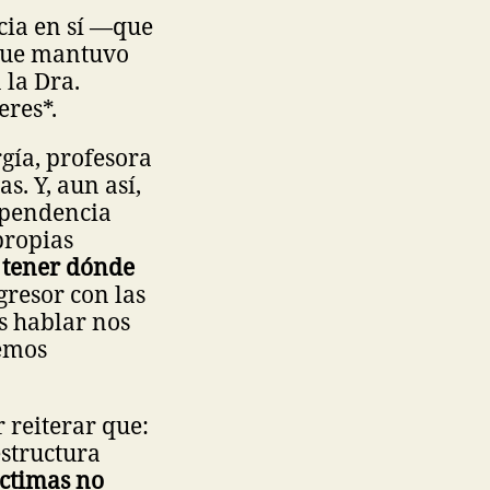
ncia en sí —que
 que mantuvo
 la Dra.
eres*.
gía, profesora
s. Y, aun así,
ependencia
propias
n tener dónde
gresor con las
s hablar nos
hemos
 reiterar que:
estructura
íctimas no