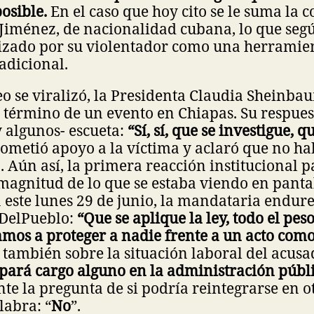
osible.
En el caso que hoy cito se le suma la 
 Jiménez, de nacionalidad cubana, lo que seg
ilizado por su violentador como una herramie
adicional.
o se viralizó, la Presidenta Claudia Sheinba
 término de un evento en Chiapas. Su respuesta
 algunos- escueta:
“Sí, sí, que se investigue, q
rometió apoyo a la víctima y aclaró que no h
. Aún así, la primera reacción institucional p
magnitud de lo que se estaba viendo en pantal
este lunes 29 de junio, la mandataria endure
DelPueblo:
“Que se aplique la ley, todo el peso
mos a proteger a nadie frente a un acto como
 también sobre la situación laboral del acusa
pará cargo alguno en la administración públ
nte la pregunta de si podría reintegrarse en o
labra: “
No
”.