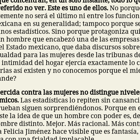
eferido no ver. Este es uno de ellos.
No porque
temente no será el último ni entre los funcion
exicana en su generalidad; tampoco porque s
nos estadísticos. Sino porque protagoniza qu
un hombre que encabezó una de las empresa
el Estado mexicano, que daba discursos sobr
gualdad para las mujeres desde las tribunas 
 intimidad del hogar ejercía exactamente lo c
rias así existen y no conocemos porque el mi
ande?
jercida contra las mujeres no distingue nivele
ómicos.
Las estadísticas lo repiten sin cansanci
prueban siguen sorprendiéndonos. Porque en 
iste la idea de que un hombre con poder es, d
bre distinto. Mejor. Más racional. Más cont
 Felicia Jiménez hace visible que es fantasía,
 con una frialdad implacable.