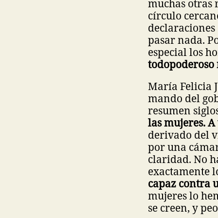
muchas otras r
círculo cercan
declaraciones 
pasar nada. Po
especial los h
todopoderoso 
María Felicia J
mando del gobi
resumen siglo
las mujeres. A 
derivado del 
por una cámar
claridad. No h
exactamente l
capaz contra 
mujeres lo he
se creen, y pe