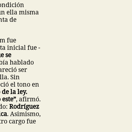
condición
ún ella misma
nta de
um fue
 inicial fue -
ue se
abía hablado
areció ser
la. Sin
ció el tono en
 de la ley.
 este”
, afirmó.
do:
Rodríguez
ica
. Asimismo,
tro cargo fue