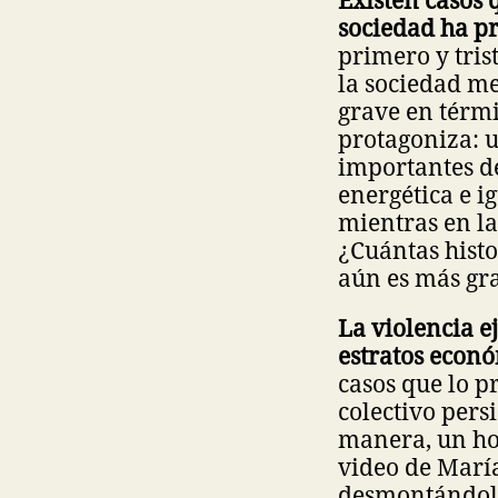
sociedad ha pr
primero y tris
la sociedad m
grave en térmi
protagoniza: 
importantes d
energética e i
mientras en la
¿Cuántas histo
aún es más gr
La violencia e
estratos econ
casos que lo 
colectivo pers
manera, un hom
video de María
desmontándola