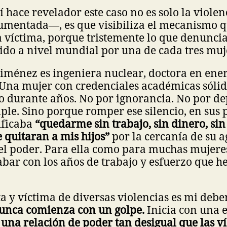
 hace revelador este caso no es solo la viole
cumentada—, es que visibiliza el mecanismo
la víctima, porque tristemente lo que denuncia
ido a nivel mundial por una de cada tres muj
Jiménez es ingeniera nuclear, doctora en ener
 Una mujer con credenciales académicas sólida
io durante años. No por ignorancia. No por d
le. Sino porque romper ese silencio, en sus 
ificaba
“quedarme sin trabajo, sin dinero, si
e quitaran a mis hijos”
por la cercanía de su a
del poder. Para ella como para muchas mujere
abar con los años de trabajo y esfuerzo que 
 y víctima de diversas violencias es mi deber
nunca comienza con un golpe.
Inicia con una 
una relación de poder tan desigual que las v