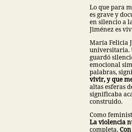
Lo que para mí
es grave y do
en silencio a 
Jiménez es viv
María Felicia 
universitaria.
guardó silenc
emocional simp
palabras, sign
vivir, y que m
altas esferas 
significaba ac
construido.
Como feminista
La violencia 
completa.
Con 