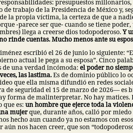
esponsabilidades: presupuestos millonarios, 
o de trabajo de la Presidencia de México y, se
de la propia víctima, la certeza de que a nadie
rque -parece ser que- cuando se tiene poder,
ombres) llega a creerse dios todopoderoso.
Y u
no rinde cuentas. Mucho menos ante su espos
iménez escribió el 26 de junio lo siguiente: “E
erno actual le pega a su esposa”. Cinco pala
s de una verdad incómoda:
el poder no siemp
veces, las lastima.
Es de dominio público lo o
video que ella misma difundió en redes socia
a de seguridad el 15 de marzo de 2026— es b
ay forma de malinterpretar. No hay matices.
o que es:
un hombre que ejerce toda la violenc
una mujer
que, durante años, calló por mied
mos hecho aun cuando ya no estamos con eso
or aún nos hacen creer, que son “todopoderos