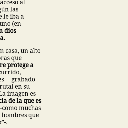
acceso al
gún las
 le iba a
 uno (en
n dios
a.
n casa, un alto
bras que
re protege a
currido,
les —grabado
rutal en su
 La imagen es
ia de la que es
o -como muchas
s hombres que
o”-.