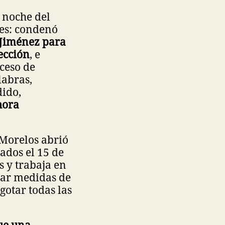
 noche del
es: condenó
 Jiménez para
ección
, e
ceso de
labras,
dido,
hora
 Morelos abrió
rados el 15 de
s y trabaja en
zar medidas de
gotar todas las
que una