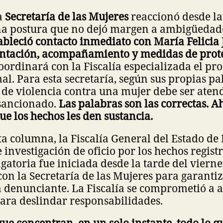
la
Secretaría de las Mujeres
reaccionó desde la
na postura que no dejó margen a ambigüedad
ableció contacto inmediato con María Felicia
entación, acompañamiento y medidas de prot
ordinará con la Fiscalía especializada el pro
l. Para esta secretaría, según sus propias pa
 de violencia contra una mujer debe ser aten
sancionado.
Las palabras son las correctas. A
e los hechos les den sustancia.
sta columna, la Fiscalía General del Estado de
 investigación de oficio por los hechos regist
gatoria fue iniciada desde la tarde del vierne
on la Secretaría de las Mujeres para garanti
a denunciante. La Fiscalía se comprometió a a
ara deslindar responsabilidades.
que concentran, en un solo instante, todo lo 