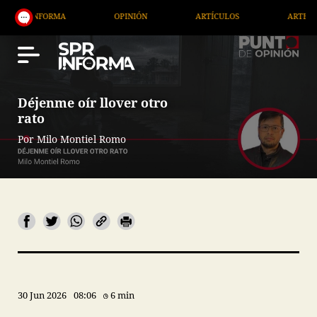
OPINIÓN
ARTÍCULOS
ARTE / ENTRETENIMIEN
Déjenme oír llover otro
rato
Por Milo Montiel Romo
30 Jun 2026
08:06
6 min