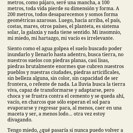
metros, como pájaro, seré una mancha, a 100
metros, toda vida pierde su dimensión y forma. A
200 metros, todos desaparecemos y somos forma
geométricas azarosas. Luego, hacia arriba, el país,
costas, mares, otros países, el planteta, es sistema
solar, la galaxia y nada tiene sentido. Mi insomnio,
mi miedo, mi hartazgo, mi vacío es irrelevante.
Siento como el agua golpea el suelo buscado poder
inundarlo y llenarlo hasta adentro, busca tierra, no
nuestros suelos con piedras planas, casi lisas,
piedras brutalmente enormes que cubren nuestros
pueblos y nuestras ciudades, piedras articificales,
sin belleza alguna, sin color, sin capacidad de ser
frontera, o refente de nada. La lluvia busca la tierra
viva, capaz de transformarse y adaptarse, pero
choca y se frustra contra el cemento y se queda ahí,
vacío, en charcos que sólo esperan el sol para
evaporarse y regresar para, al menos, caer en una
maceta y ser, a menos lodo… otra vez estoy
divagando.
Tengo miedo, ¿qué pasaría si nunca puedo volver a