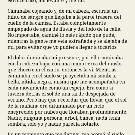
No hice caso, me levanté y me fui.
Caminaba cojeando y, de mi cabeza, escurría un
hilito de sangre que llegaba a la parte trasera del
cuello de la camisa. Estaba completamente
empapado de agua de lluvia y del lodo de la calle.
No importaba, caminé lo más rápido que pude,
mientras la gente me veía extrañada y se alejaba de
mí, para evitar que yo pudiera llegar a tocarlos.
El dolor dominaba mi presente, por ello caminaba
con la cabeza baja, con una mano cerca del muslo
que chocó con el carro, entónces la vi. Mientras
caminaba en el suelo se proyectaba mi sombra,
bella, nítida, negra; misma que me acompañaba en
cada movimiento como un espejo. Era como si
tuviera detrás el sol de una tarde despejada de
verano. Pero hay que recordar que llovía, que el sol
de la mañana era difuminado por un cielo
enegrecido por nubes que lloraban profundamente.
Nadie, ninguna persona, árbol, banca, nada tenía
sombra, sólo yo y nadie parecía notarlo.
En un momento que me detuve, me asomé al suelo,