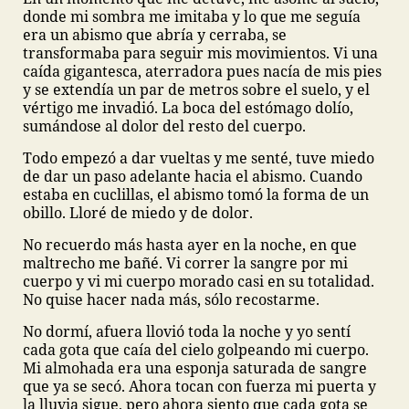
donde mi sombra me imitaba y lo que me seguía
era un abismo que abría y cerraba, se
transformaba para seguir mis movimientos. Vi una
caída gigantesca, aterradora pues nacía de mis pies
y se extendía un par de metros sobre el suelo, y el
vértigo me invadió. La boca del estómago dolío,
sumándose al dolor del resto del cuerpo.
Todo empezó a dar vueltas y me senté, tuve miedo
de dar un paso adelante hacia el abismo. Cuando
estaba en cuclillas, el abismo tomó la forma de un
obillo. Lloré de miedo y de dolor.
No recuerdo más hasta ayer en la noche, en que
maltrecho me bañé. Vi correr la sangre por mi
cuerpo y vi mi cuerpo morado casi en su totalidad.
No quise hacer nada más, sólo recostarme.
No dormí, afuera llovió toda la noche y yo sentí
cada gota que caía del cielo golpeando mi cuerpo.
Mi almohada era una esponja saturada de sangre
que ya se secó. Ahora tocan con fuerza mi puerta y
la lluvia sigue, pero ahora siento que cada gota se