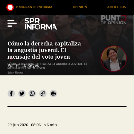
RANTE INFORMA
OPINIÓN
ARTÍCULOS
ARTE / 
Cómo la derecha capitaliza
la angustia juvenil. El
mensaje del voto joven
Por Erick Reyes
29 Jun 2026
08:06
6 min