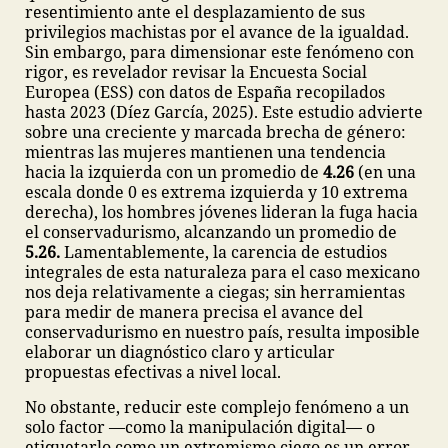
resentimiento ante el desplazamiento de sus
privilegios machistas por el avance de la igualdad.
Sin embargo, para dimensionar este fenómeno con
rigor, es revelador revisar la Encuesta Social
Europea (ESS) con datos de España recopilados
hasta 2023 (Díez García, 2025). Este estudio advierte
sobre una creciente y marcada brecha de género:
mientras las mujeres mantienen una tendencia
hacia la izquierda con un promedio de
4.26
(en una
escala donde 0 es extrema izquierda y 10 extrema
derecha), los hombres jóvenes lideran la fuga hacia
el conservadurismo, alcanzando un promedio de
5.26.
Lamentablemente, la carencia de estudios
integrales de esta naturaleza para el caso mexicano
nos deja relativamente a ciegas; sin herramientas
para medir de manera precisa el avance del
conservadurismo en nuestro país, resulta imposible
elaborar un diagnóstico claro y articular
propuestas efectivas a nivel local.
No obstante, reducir este complejo fenómeno a un
solo factor —como la manipulación digital— o
etiquetarlo como un extremismo ciego es un error