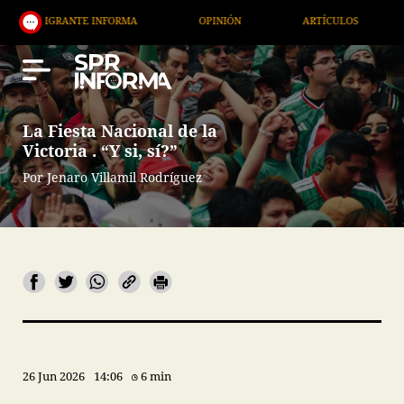
NTE INFORMA
OPINIÓN
ARTÍCULOS
ARTE / EN
La Fiesta Nacional de la
Victoria . “Y si, sí?”
Por Jenaro Villamil Rodríguez
26 Jun 2026
14:06
6 min