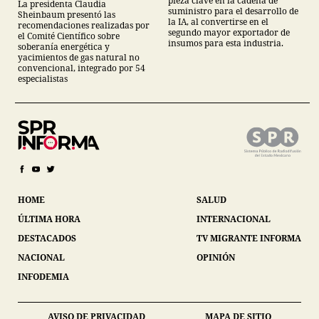
pieza clave en la cadena de
La presidenta Claudia
descarta yacimiento
suministro para el desarrollo de
Sheinbaum presentó las
Tampico-Misantla
la IA, al convertirse en el
recomendaciones realizadas por
segundo mayor exportador de
el Comité Científico sobre
insumos para esta industria.
soberanía energética y
yacimientos de gas natural no
convencional, integrado por 54
especialistas
HOME
SALUD
ÚLTIMA HORA
INTERNACIONAL
DESTACADOS
TV MIGRANTE INFORMA
NACIONAL
OPINIÓN
INFODEMIA
AVISO DE PRIVACIDAD
MAPA DE SITIO