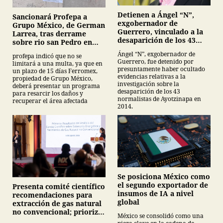
Detienen a Ángel “N”,
Sancionará Profepa a
exgobernador de
Grupo México, de German
Guerrero, vinculado a la
Larrea, tras derrame
desaparición de los 43
sobre rio san Pedro en
normalistas de
Sonora
Ángel “N”, exgobernador de
profepa indicó que no se
Ayotzinapa
Guerrero, fue detenido por
limitará a una multa, ya que en
presuntamente haber ocultado
un plazo de 15 días Ferromex,
evidencias relativas a la
propiedad de Grupo México,
investigación sobre la
deberá presentar un programa
desaparición de los 43
para resarcir los daños y
normalistas de Ayotzinapa en
recuperar el área afectada
2014.
Se posiciona México como
el segundo exportador de
Presenta comité científico
insumos de IA a nivel
recomendaciones para
global
extracción de gas natural
no convencional; prioriza
México se consolidó como una
energías renovables y