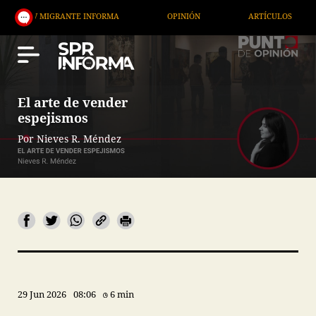
IGRANTE INFORMA
OPINIÓN
ARTÍCULOS
ARTE 
El arte de vender
espejismos
Por Nieves R. Méndez
29 Jun 2026
08:06
6 min