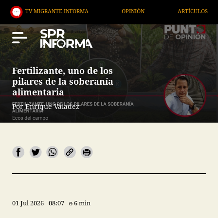
 MIGRANTE INFORMA
OPINIÓN
ARTÍCULOS
ART
Fertilizante, uno de los
pilares de la soberanía
alimentaria
Por Enrique Valadez
01 Jul 2026
08:07
6 min