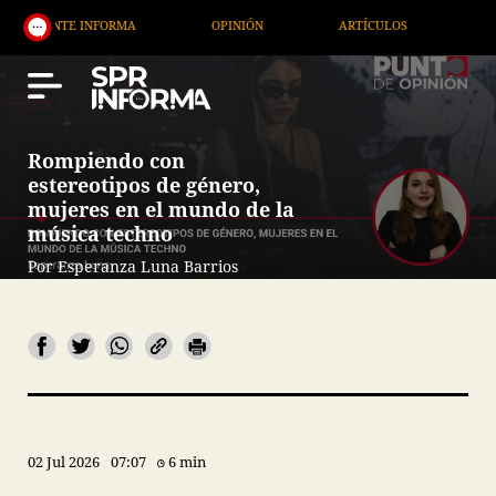
ORMA
OPINIÓN
ARTÍCULOS
ARTE / ENTRETENIM
Rompiendo con
estereotipos de género,
mujeres en el mundo de la
música techno
Por Esperanza Luna Barrios
02 Jul 2026
07:07
6 min