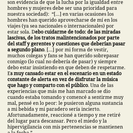
son evidencia de que la lucha por la igualdad entre
hombres y mujeres debe ser una prioridad para
nuestra sociedad): “[…] en varias ocasiones los
hombres han querido aprovecharse de mí en los
viajes (ya sea nacionales o internacionales) por
estar sola. D
ebo cuidarme de todo: de las miradas
lascivas, de los tratos malintencionados por parte
del staff y gerentes y cuestiones que deberían pasar
a segundo plano
. […] por mi forma de vestir,
muchos colegas y fans se han querido sobrepasar
conmigo (lo cual no debería de pasar) y siempre
debo estar insistiendo en que deben de respetarme.
E
s muy cansado estar en el escenario en un estado
constante de alerta en vez de disfrutar la música
que hago y comparto con el público
. Una de las
experiencias que más me han marcado se dio
cuando estaba tomando y comencé a sentirme muy
mal, pensé en lo peor: le pusieron alguna sustancia
a mi bebida y mi paradero sería incierto.
Afortunadamente, reaccioné a tiempo y me retiré
del lugar para descansar. Pero el miedo y la
hipervigilancia con mis pertenencias se mantienen
a la fecha.”