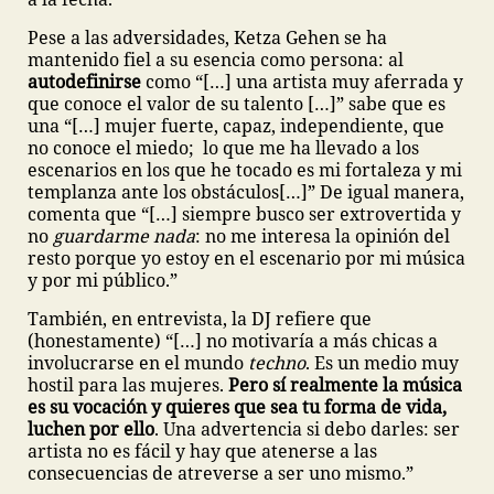
Pese a las adversidades, Ketza Gehen se ha
mantenido fiel a su esencia como persona: al
autodefinirse
como “[…] una artista muy aferrada y
que conoce el valor de su talento […]” sabe que es
una “[…] mujer fuerte, capaz, independiente, que
no conoce el miedo; lo que me ha llevado a los
escenarios en los que he tocado es mi fortaleza y mi
templanza ante los obstáculos[…]” De igual manera,
comenta que “[…] siempre busco ser extrovertida y
no
guardarme nada
: no me interesa la opinión del
resto porque yo estoy en el escenario por mi música
y por mi público.”
También, en entrevista, la DJ refiere que
(honestamente) “[…] no motivaría a más chicas a
involucrarse en el mundo
techno
. Es un medio muy
hostil para las mujeres.
Pero sí realmente la música
es su vocación y quieres que sea tu forma de vida,
luchen por ello
. Una advertencia si debo darles: ser
artista no es fácil y hay que atenerse a las
consecuencias de atreverse a ser uno mismo.”