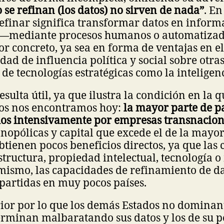
o se refinan (los datos) no sirven de nada”
. E
refinar significa transformar datos en inform
 —mediante procesos humanos o automatiza
or concreto, ya sea en forma de ventajas en 
idad de influencia política y social sobre otra
 de tecnologías estratégicas como la inteligenci
esulta útil, ya que ilustra la condición en la 
dos nos encontramos hoy:
la mayor parte de p
dos intensivamente por empresas transnacion
opólicas y capital que excede el de la mayor
obtienen pocos beneficios directos, ya que las
estructura, propiedad intelectual, tecnología 
o mismo, las capacidades de refinamiento de da
partidas en muy pocos países.
rior por lo que los demás Estados no dominan
erminan malbaratando sus datos y los de su p