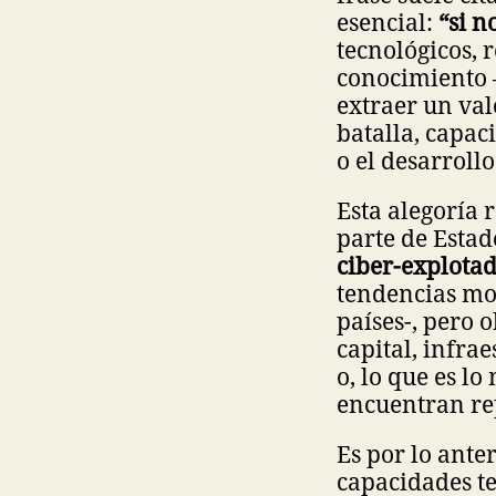
esencial:
“si n
tecnológicos, 
conocimiento
extraer un val
batalla, capac
o el desarrollo
Esta alegoría r
parte de Esta
ciber-explota
tendencias mon
países-, pero 
capital, infra
o, lo que es l
encuentran re
Es por lo ante
capacidades t