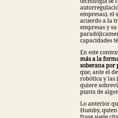
tecnología se 
autorregulació
empresas), el 
acuerdo a la t
empresas y su 
paradójicament
capacidades té
En este contex
más a la forma
soberana por p
que, ante el de
robótica y las
quiere sobrevi
punta de algori
Lo anterior qu
Humby, quien
frase suele ci