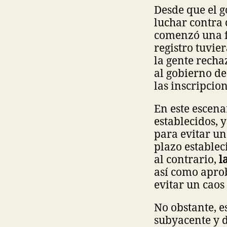
Desde que el go
luchar contra 
comenzó una fe
registro tuvie
la gente rechaz
al gobierno de
las inscripcion
En este escena
establecidos, 
para evitar un
plazo establec
al contrario,
l
así como aprob
evitar un caos
No obstante, e
subyacente y d