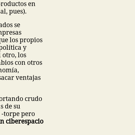
productos en
al, pues).
ados se
mpresas
que los propios
olítica y
otro, los
bios con otros
onomía,
sacar ventajas
portando crudo
ás de su
 -torpe pero
un ciberespacio