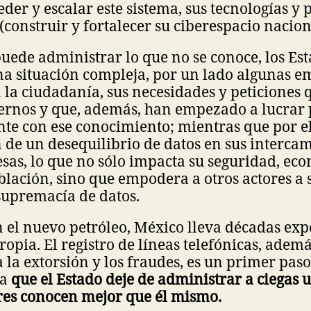
der y escalar este sistema, sus tecnologías y 
 (construir y fortalecer su ciberespacio nacion
uede administrar lo que no se conoce, los Est
na situación compleja, por un lado algunas e
la ciudadanía, sus necesidades y peticiones 
ernos y que, además, han empezado a lucrar p
e con ese conocimiento; mientras que por el 
 de un desequilibrio de datos en sus intercam
sas, lo que no sólo impacta su seguridad, ec
oblación, sino que empodera a otros actores a 
 supremacía de datos.
on el nuevo petróleo, México lleva décadas ex
ropia. El registro de líneas telefónicas, adem
a la extorsión y los fraudes, es un primer paso
ra
que el Estado deje de administrar a ciegas 
ores conocen mejor que él mismo.