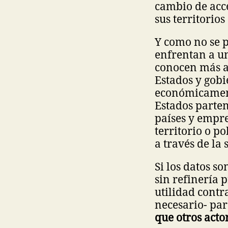
cambio de acce
sus territorios
Y como no se p
enfrentan a u
conocen más a 
Estados y gobi
económicament
Estados parten
países y empre
territorio o p
a través de la
Si los datos s
sin refinería p
utilidad contr
necesario- pa
que otros act