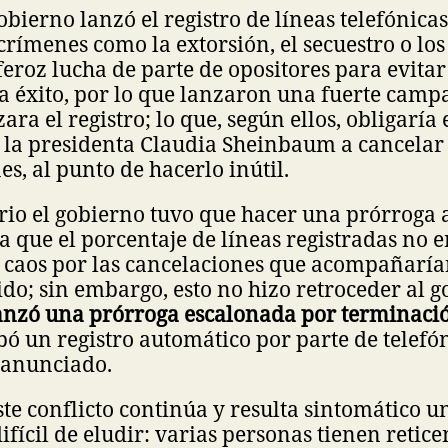
bierno lanzó el registro de líneas telefónicas
crímenes como la extorsión, el secuestro o los
roz lucha de parte de opositores para evitar
ra éxito, por lo que lanzaron una fuerte cam
ara el registro; lo que, según ellos, obligaría 
 la presidenta Claudia Sheinbaum a cancelar o
es, al punto de hacerlo inútil.
rio el gobierno tuvo que hacer una prórroga a
ya que el porcentaje de líneas registradas no e
 caos por las cancelaciones que acompañarían
ido; sin embargo, esto no hizo retroceder al g
anzó una prórroga escalonada por terminac
ó un registro automático por parte de telefó
 anunciado.
ste conflicto continúa y resulta sintomático u
ifícil de eludir: varias personas tienen retice