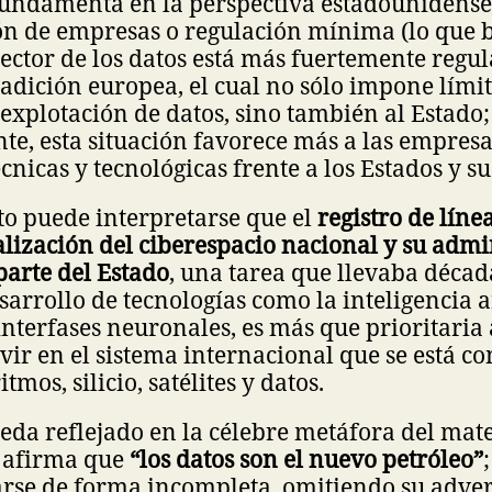
fundamenta en la perspectiva estadounidense
n de empresas o regulación mínima (lo que b
sector de los datos está más fuertemente regul
radición europea, el cual no sólo impone límit
explotación de datos, sino también al Estado;
e, esta situación favorece más a las empresa
cnicas y tecnológicas frente a los Estados y s
to puede interpretarse que el
registro de líne
lización del ciberespacio nacional y su admi
arte del Estado
, una tarea que llevaba décad
sarrollo de tecnologías como la inteligencia art
 interfases neuronales, es más que prioritaria 
vir en el sistema internacional que se está c
tmos, silicio, satélites y datos.
eda reflejado en la célebre metáfora del mat
 afirma que
“los datos son el nuevo petróleo”
tarse de forma incompleta, omitiendo su adve