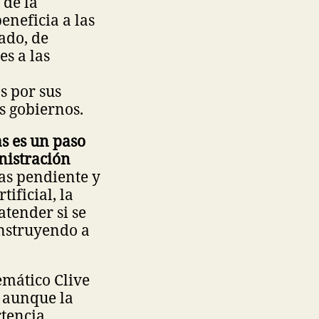
 de la
eneficia a las
ado, de
es a las
s por sus
us gobiernos.
as es un paso
nistración
as pendiente y
ificial, la
atender si se
onstruyendo a
emático Clive
; aunque la
rtencia