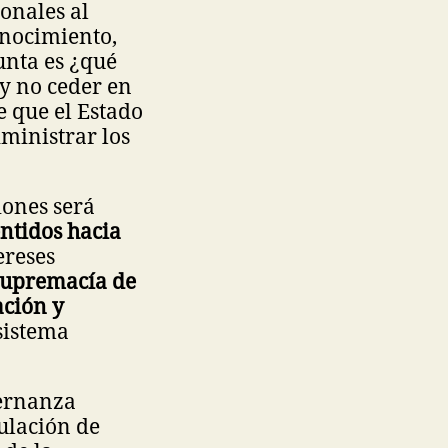
sonales al
onocimiento,
unta es ¿qué
 y no ceder en
e que el Estado
dministrar los
iones será
ntidos hacia
ereses
 supremacía de
ación y
sistema
bernanza
gulación de