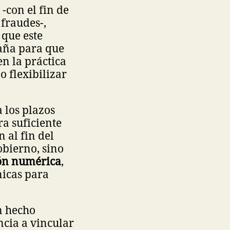
 -con el fin de
 fraudes-,
 que este
paña para que
en la práctica
 flexibilizar
 los plazos
ra suficiente
 al fin del
obierno, sino
ión numérica
,
nicas para
n hecho
ncia a vincular