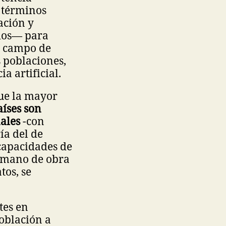
n términos
ación y
dos— para
el campo de
s poblaciones,
a artificial.
que la mayor
aíses son
ales
-con
ía del de
 capacidades de
o mano de obra
tos, se
tes en
oblación a