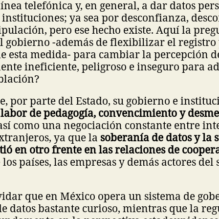
línea telefónica y, en general, a dar datos per
 instituciones; ya sea por desconfianza, desc
pulación, pero ese hecho existe. Aquí la preg
l gobierno -además de flexibilizar el registro
de esta medida- para cambiar la percepción d
ente ineficiente, peligroso e inseguro para a
blación?
e, por parte del Estado, su gobierno e instituc
a
labor de pedagogía, convencimiento y desme
 así como una negociación constante entre int
xtranjeros, ya que la
soberanía de datos y la
rtió en otro frente en las relaciones de cooper
 los países, las empresas y demás actores del 
.
vidar que en México opera un sistema de go
de datos bastante curioso, mientras que la re