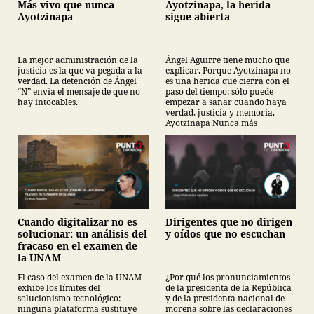
Más vivo que nunca
Ayotzinapa, la herida
Ayotzinapa
sigue abierta
La mejor administración de la
Ángel Aguirre tiene mucho que
justicia es la que va pegada a la
explicar. Porque Ayotzinapa no
verdad. La detención de Ángel
es una herida que cierra con el
“N” envía el mensaje de que no
paso del tiempo: sólo puede
hay intocables.
empezar a sanar cuando haya
verdad, justicia y memoria.
Ayotzinapa Nunca más
Cuando digitalizar no es
Dirigentes que no dirigen
solucionar: un análisis del
y oídos que no escuchan
fracaso en el examen de
la UNAM
El caso del examen de la UNAM
¿Por qué los pronunciamientos
exhibe los límites del
de la presidenta de la República
solucionismo tecnológico:
y de la presidenta nacional de
ninguna plataforma sustituye
morena sobre las declaraciones