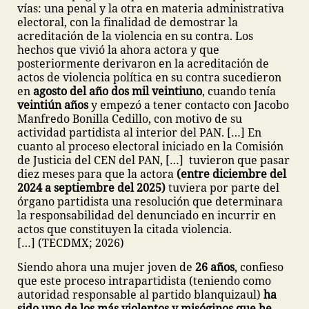
vías: una penal y la otra en materia administrativa
electoral, con la finalidad de demostrar la
acreditación de la violencia en su contra. Los
hechos que vivió la ahora actora y que
posteriormente derivaron en la acreditación de
actos de violencia política en su contra sucedieron
en
agosto del año dos mil veintiuno
, cuando tenía
veintiún años
y empezó a tener contacto con Jacobo
Manfredo Bonilla Cedillo, con motivo de su
actividad partidista al interior del PAN. […] En
cuanto al proceso electoral iniciado en la Comisión
de Justicia del CEN del PAN, […] tuvieron que pasar
diez meses para que la actora
(entre diciembre del
2024 a septiembre del 2025)
tuviera por parte del
órgano partidista una resolución que determinara
la responsabilidad del denunciado en incurrir en
actos que constituyen la citada violencia.
[…] (TECDMX; 2026)
Siendo ahora una mujer joven de
26 años
, confieso
que este proceso intrapartidista (teniendo como
autoridad responsable al partido blanquizaul)
ha
sido uno de los más violentos y misóginos que he