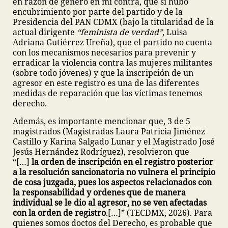
en razón de género en mi contra, que sí hubo
encubrimiento por parte del partido y de la
Presidencia del PAN CDMX (bajo la titularidad de la
actual dirigente
“feminista de verdad”
, Luisa
Adriana Gutiérrez Ureña), que el partido no cuenta
con los mecanismos necesarios para prevenir y
erradicar la violencia contra las mujeres militantes
(sobre todo jóvenes) y que la inscripción de un
agresor en este registro es una de las diferentes
medidas de reparación que las víctimas tenemos
derecho.
Además, es importante mencionar que, 3 de 5
magistrados (Magistradas Laura Patricia Jiménez
Castillo y Karina Salgado Lunar y el Magistrado José
Jesús Hernández Rodríguez), resolvieron que
“[…]
la orden de inscripción en el registro posterior
a la resolución sancionatoria no vulnera el principio
de cosa juzgada, pues los aspectos relacionados con
la responsabilidad y ordenes que de manera
individual se le dio al agresor, no se ven afectadas
con la orden de registro
.[…]” (TECDMX, 2026). Para
quienes somos doctos del Derecho, es probable que