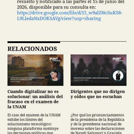
resuelto y notificado a las partes el 15 de junio del
2026, disponible para su consulta en:
https://drive.google.com/file/d/15_w9alZ8tcSuKS8-
L9LledaNxDOKSAVg/view?usp=sharing
RELACIONADOS
Cuando digitalizar no es
Dirigentes que no dirigen
solucionar: un análisis del
y oídos que no escuchan
fracaso en el examen de
la UNAM
El caso del examen de la UNAM
¿Por qué los pronunciamientos
exhibe los límites del
de la presidenta de la República
solucionismo tecnológico:
y de la presidenta nacional de
ninguna plataforma sustituye
morena sobre las declaraciones
las decisiones políticas que
de Nayeli Salvatori y Graciela