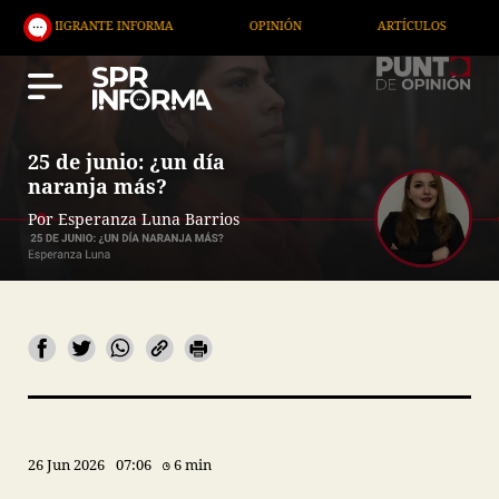
INFORMA
OPINIÓN
ARTÍCULOS
ARTE / ENTRET
25 de junio: ¿un día
naranja más?
Por Esperanza Luna Barrios
26 Jun 2026
07:06
6 min