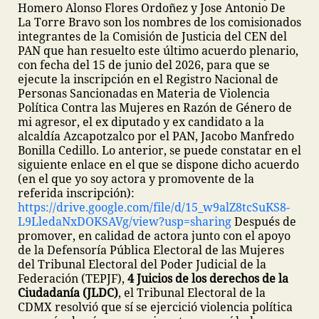
Homero Alonso Flores Ordoñez y Jose Antonio De
La Torre Bravo son los nombres de los comisionados
integrantes de la Comisión de Justicia del CEN del
PAN que han resuelto este último acuerdo plenario,
con fecha del 15 de junio del 2026, para que se
ejecute la inscripción en el Registro Nacional de
Personas Sancionadas en Materia de Violencia
Política Contra las Mujeres en Razón de Género de
mi agresor, el ex diputado y ex candidato a la
alcaldía Azcapotzalco por el PAN, Jacobo Manfredo
Bonilla Cedillo. Lo anterior, se puede constatar en el
siguiente enlace en el que se dispone dicho acuerdo
(en el que yo soy actora y promovente de la
referida inscripción):
https://drive.google.com/file/d/15_w9alZ8tcSuKS8-
L9LledaNxDOKSAVg/view?usp=sharing
Después de
promover, en calidad de actora junto con el apoyo
de la Defensoría Pública Electoral de las Mujeres
del Tribunal Electoral del Poder Judicial de la
Federación (TEPJF),
4 Juicios de los derechos de la
Ciudadanía (JLDC)
, el Tribunal Electoral de la
CDMX resolvió que sí se ejercició violencia política