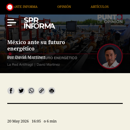
NTE INFORMA
OPINIÓN
ARTÍCULOS
ARTE / EN
México ante su futuro
energético
Por David Martínez
20 May 2026
16:05
6 min