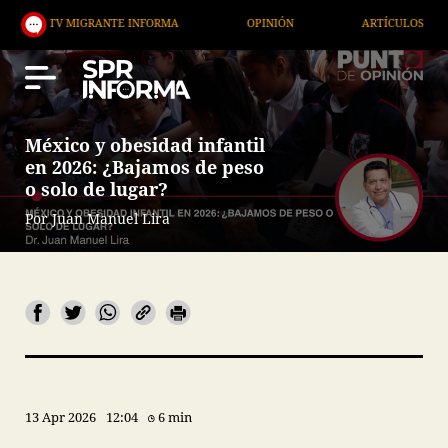
IGRANTE INFORMA
OPINIÓN
ARTÍCULOS
ARTE 
México y obesidad infantil
en 2026: ¿Bajamos de peso
o solo de lugar?
Por Juan Manuel Lira
13 Apr 2026
12:04
6 min