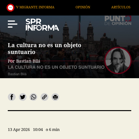
RANTE INFORMA
OPINIÓN
ARTÍCULOS
ARTE / 
La cultura no es un objeto
suntuario
Por Bastian Bilá
13 Apr 2026
10:04
6 min