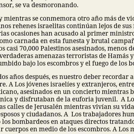
ensor, se va desmoronando.
 y mientras se conmemora otro año más de vi
nos rehenes israelitas continúan lejos de sus 
rias ocasiones han acusado al primer minist
como carnada en esta funesta y brutal campa
los casi 70,000 Palestinos asesinados, menos 
o verdaderas amenazas terroristas de Hamás y
umbido bajo los escombros y el fuego de los 
dos años después, es nuestro deber recordar a
e. A Los jóvenes israelíes y extranjeros, entre
cano, asesinados en un concierto mientras 
nica y disfrutaban de la euforia juvenil. A Lo
as calles de Jerusalén mientras vivían su vi
 esposos y ciudadanos. A Los trabajadores hu
 los bombardeos en ataques directos tratando
ar cuerpos en medio de los escombros. A Los 