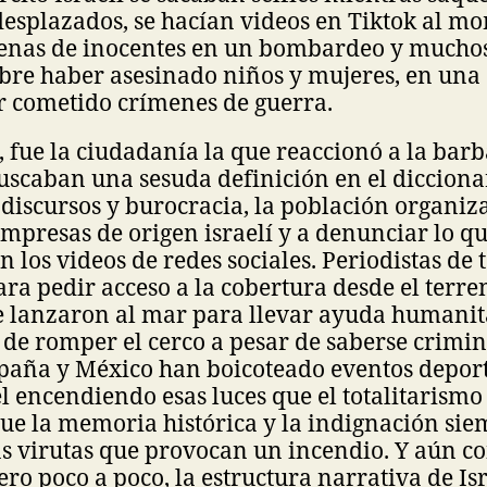
desplazados, se hacían videos en Tiktok al m
cenas de inocentes en un bombardeo y muchos
bre haber asesinado niños y mujeres, en una
r cometido crímenes de guerra.
fue la ciudadanía la que reaccionó a la barb
buscaban una sesuda definición en el dicciona
 discursos y burocracia, la población organi
empresas de origen israelí y a denunciar lo q
n los videos de redes sociales. Periodistas de
ara pedir acceso a la cobertura desde el terre
e lanzaron al mar para llevar ayuda humanit
de romper el cerco a pesar de saberse crimin
spaña y México han boicoteado eventos depor
el encendiendo esas luces que el totalitarismo
ue la memoria histórica y la indignación si
 virutas que provocan un incendio. Y aún con
Pero poco a poco, la estructura narrativa de I