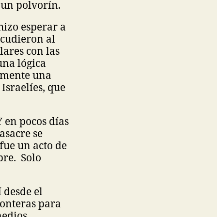
 un polvorín.
hizo esperar a
acudieron al
lares con las
una lógica
temente una
Israelíes, que
Y en pocos días
asacre se
fue un acto de
bre. Solo
 desde el
fronteras para
medios