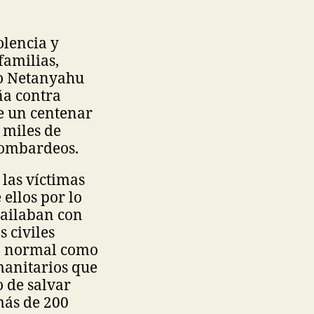
olencia y
familias,
ro Netanyahu
ña contra
de un centenar
 miles de
bombardeos.
 las víctimas
 ellos por lo
bailaban con
s civiles
da normal como
manitarios que
 de salvar
más de 200