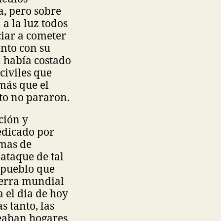
a, pero sobre
a la luz todos
ciar a cometer
nto con su
a había costado
civiles que
 más que el
to no pararon.
ción y
edicado por
emas de
 ataque de tal
 pueblo que
uerra mundial
 el dia de hoy
s tanto, las
ueaban hogares