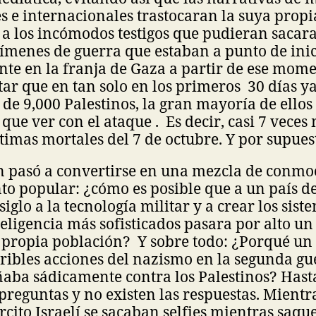
 e internacionales trastocaran la suya propi
 a los incómodos testigos que pudieran sacara 
rímenes de guerra que estaban a punto de ini
te en la franja de Gaza a partir de ese mome
tar que en tan solo en los primeros 30 días y
 de 9,000 Palestinos, la gran mayoría de ellos 
que ver con el ataque . Es decir, casi 7 veces
imas mortales del 7 de octubre. Y por supues
n pasó a convertirse en una mezcla de conmo
to popular: ¿cómo es posible que a un país d
iglo a la tecnología militar y a crear los sist
teligencia más sofisticados pasara por alto un
 propia población? Y sobre todo: ¿Porqué un
rribles acciones del nazismo en la segunda g
aba sádicamente contra los Palestinos? Hasta
preguntas y no existen las respuestas. Mientra
ército Israelí se sacaban selfies mientras saq