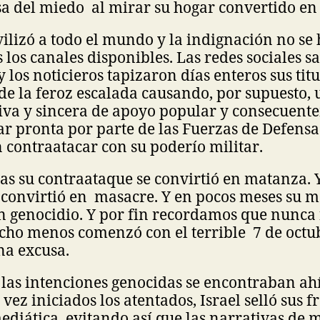
esa del miedo al mirar su hogar convertido en
lizó a todo el mundo y la indignación no se 
s los canales disponibles. Las redes sociales s
 los noticieros tapizaron días enteros sus titu
de la feroz escalada causando, por supuesto, 
iva y sincera de apoyo popular y consecuen
ar pronta por parte de las Fuerzas de Defensa 
contraatacar con su poderío militar.
as su contraataque se convirtió en matanza. 
 convirtió en masacre. Y en pocos meses su m
n genocidio. Y por fin recordamos que nunca 
cho menos comenzó con el terrible 7 de octu
na excusa.
 las intenciones genocidas se encontraban ahí
vez iniciados los atentados, Israel selló sus 
ediática, evitando así que las narrativas de 