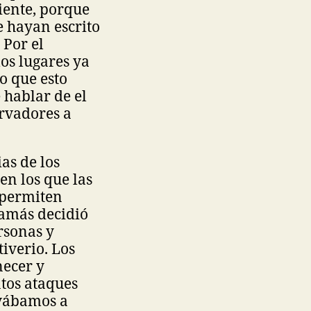
iente, porque
 hayan escrito
 Por el
os lugares ya
o que esto
e hablar de el
ervadores a
as de los
en los que las
 permiten
Hamás decidió
rsonas y
iverio. Los
ecer y
ntos ataques
rvábamos a