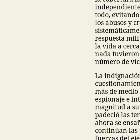
independientes
todo, evitando
los abusos y c
sistemáticamen
respuesta mili
la vida a cerca
nada tuvieron 
número de víct
La indignació
cuestionamien
más de medio s
espionaje e in
magnitud a su
padeció las te
ahora se ensañ
continúan las 
fuerzas del ej