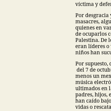
víctima y def
Por desgracia
masacres, algu
quienes en va
de ocuparlos 
Palestina. De 
eran líderes 
niños han suc
Por supuesto, 
del 7 de octubr
menos un mexi
música electró
ultimados en l
padres, hijos,
han caído bajo
vidas o rescat