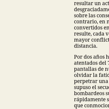
resultar un ac
desgraciadame
sobre las cons
contrario, en 
convertidos e
resulte, cada v
mayor conflict
distancia.
Por dos años h
atentados del 
pantallas de n
olvidar la fat
perpetrar una 
supuso el secu
bombardeos su
rápidamente se
que conmocion