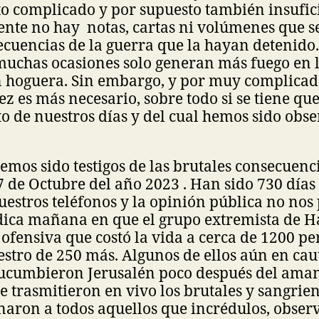
to complicado y por supuesto también insufic
nte no hay notas, cartas ni volúmenes que se
ecuencias de la guerra que la hayan detenido.
muchas ocasiones solo generan más fuego en l
n hoguera. Sin embargo, y por muy complicad
ez es más necesario, sobre todo si se tiene qu
o de nuestros días y del cual hemos sido obs
emos sido testigos de las brutales consecuenci
7 de Octubre del año 2023 . Han sido 730 días 
uestros teléfonos y la opinión pública no nos
ídica mañana en que el grupo extremista de 
ofensiva que costó la vida a cerca de 1200 pe
estro de 250 más. Algunos de ellos aún en caut
cumbieron Jerusalén poco después del aman
 trasmitieron en vivo los brutales y sangrie
aron a todos aquellos que incrédulos, obse