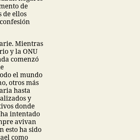
omento de
 de ellos
 confesión
arie. Mientras
rio y la ONU
zada comenzó
ue
 todo el mundo
no, otros más
aria hasta
alizados y
tivos donde
 ha intentado
empre avivan
 esto ha sido
srael como