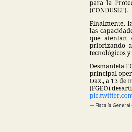
para la Prote
(CONDUSEF).
Finalmente, l
las capacidad
que atentan 
priorizando a
tecnológicos y 
Desmantela FG
principal ope
Oax., a 13 de 
(FGEO) desarti
pic.twitter.c
— Fiscalía Genera