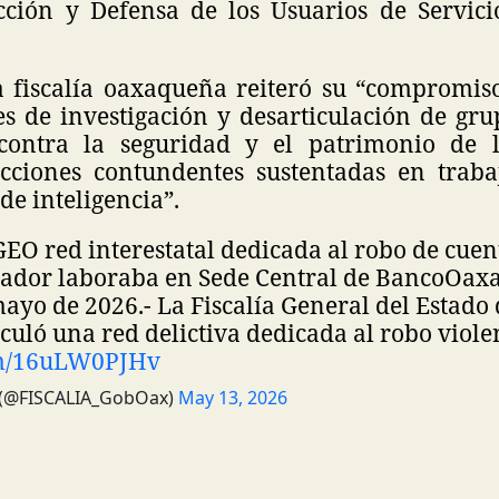
cción y Defensa de los Usuarios de Servici
a fiscalía oaxaqueña reiteró su “compromiso
es de investigación y desarticulación de gru
contra la seguridad y el patrimonio de l
cciones contundentes sustentadas en trabajo
de inteligencia”.
EO red interestatal dedicada al robo de cuen
rador laboraba en Sede Central de Banco
Oaxa
mayo de 2026.- La Fiscalía General del Estado
culó una red delictiva dedicada al robo viol
om/16uLW0PJHv
l (@FISCALIA_GobOax)
May 13, 2026