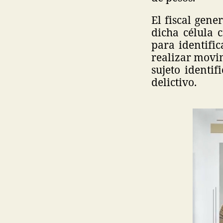
El fiscal gene
dicha célula
para identific
realizar movim
sujeto identi
delictivo.