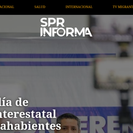
INTERNACIONAL
TV MIGRANTE INFORMA
OPINIÓN
ía de
terestatal
tahabientes