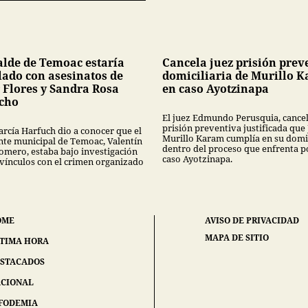
alde de Temoac estaría
Cancela juez prisión prev
lado con asesinatos de
domiciliaria de Murillo 
 Flores y Sandra Rosa
en caso Ayotzinapa
cho
El juez Edmundo Perusquia, cancel
prisión preventiva justificada que
rcía Harfuch dio a conocer que el
Murillo Karam cumplía en su domi
nte municipal de Temoac, Valentín
dentro del proceso que enfrenta p
omero, estaba bajo investigación
caso Ayotzinapa.
 vínculos con el crimen organizado
OME
AVISO DE PRIVACIDAD
MAPA DE SITIO
TIMA HORA
STACADOS
CIONAL
FODEMIA