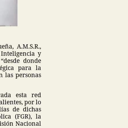
eña, A.M.S.R.,
Inteligencia y
 “desde donde
égica para la
án las personas
rada esta red
lientes, por lo
lías de dichas
lica (FGR), la
isión Nacional