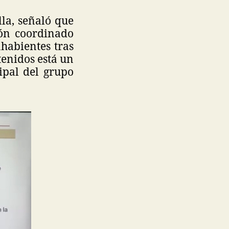
lla, señaló que
ón coordinado
ahabientes tras
tenidos está un
ipal del grupo