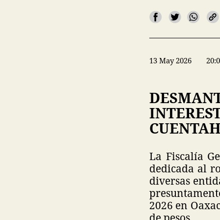
13 May 2026
20:
DESMANT
INTEREST
CUENTAH
La Fiscalía G
dedicada al r
diversas entid
presuntamente 
2026 en Oaxaca
de pesos.