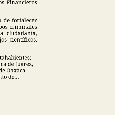
os Financieros
 de fortalecer
pos criminales
a ciudadanía,
s científicos,
tahabientes;
ca de Juárez,
 de Oaxaca
ento de…