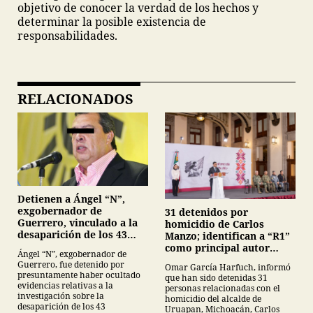
objetivo de conocer la verdad de los hechos y
determinar la posible existencia de
responsabilidades.
RELACIONADOS
Detienen a Ángel “N”,
exgobernador de
31 detenidos por
Guerrero, vinculado a la
homicidio de Carlos
desaparición de los 43
Manzo; identifican a “R1”
normalistas de
como principal autor
Ángel “N”, exgobernador de
Ayotzinapa
intelectual
Guerrero, fue detenido por
Omar García Harfuch, informó
presuntamente haber ocultado
que han sido detenidas 31
evidencias relativas a la
personas relacionadas con el
investigación sobre la
homicidio del alcalde de
desaparición de los 43
Uruapan, Michoacán, Carlos