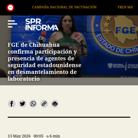
MPAÑA NACIONAL DE VACUNACIÓN
TREN MAYA
AEROPUER
FGE de Chihuahua
confirma participación y
presencia de agentes de
seguridad estadounidense
en desmantelamiento de
laboratorio
13 May 2026
00:05
6 min