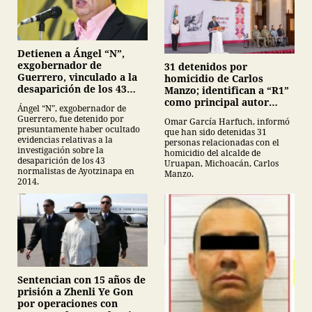
Detienen a Ángel “N”,
exgobernador de
31 detenidos por
Guerrero, vinculado a la
homicidio de Carlos
desaparición de los 43
Manzo; identifican a “R1”
normalistas de
como principal autor
Ángel “N”, exgobernador de
Ayotzinapa
intelectual
Guerrero, fue detenido por
Omar García Harfuch, informó
presuntamente haber ocultado
que han sido detenidas 31
evidencias relativas a la
personas relacionadas con el
investigación sobre la
homicidio del alcalde de
desaparición de los 43
Uruapan, Michoacán, Carlos
normalistas de Ayotzinapa en
Manzo.
2014.
Sentencian con 15 años de
prisión a Zhenli Ye Gon
por operaciones con