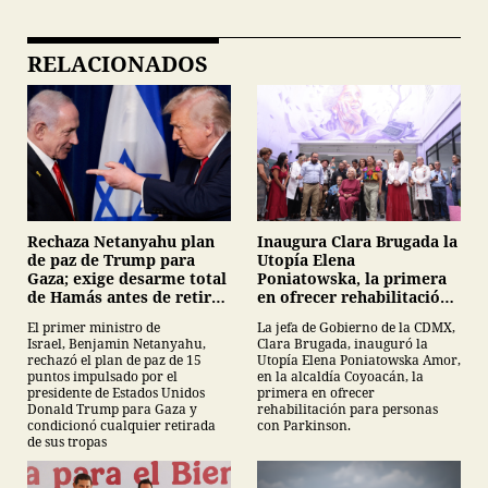
RELACIONADOS
Inaugura Clara Brugada la
Rechaza Netanyahu plan
Utopía Elena
de paz de Trump para
Poniatowska, la primera
Gaza; exige desarme total
en ofrecer rehabilitación
de Hamás antes de retirar
para personas con
tropas
La jefa de Gobierno de la CDMX,
El primer ministro de
Parkinson
Clara Brugada, inauguró la
Israel, Benjamin Netanyahu,
Utopía Elena Poniatowska Amor,
rechazó el plan de paz de 15
en la alcaldía Coyoacán, la
puntos impulsado por el
primera en ofrecer
presidente de Estados Unidos
rehabilitación para personas
Donald Trump para Gaza y
con Parkinson.
condicionó cualquier retirada
de sus tropas