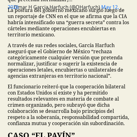
— Omar H Garcia Harfuch (@OHarfuch)
May 12, 2026
La postura del gobierno mexicano surgió luego de
un reportaje de CNN en el que se afirma que la CIA
habría intensificado una “guerra secreta” contra los
cárteles mediante operaciones encubiertas en
territorio mexicano.
A través de sus redes sociales, García Harfuch
aseguró que el Gobierno de México “rechaza
categóricamente cualquier versión que pretenda
normalizar, justificar o sugerir la existencia de
operaciones letales, encubiertas o unilaterales de
agencias extranjeras en territorio nacional”.
El funcionario reiteró que la cooperación bilateral
con Estados Unidos sí existe y ha permitido
resultados relevantes en materia de combate al
crimen organizado, pero subrayó que dicha
colaboración se desarrolla bajo principios del
respeto a la soberanía, responsabilidad compartida,
confianza mutua y cooperación sin subordinación.
CASO “EL PAYÍN”