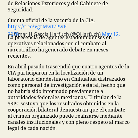
de Relaciones Exteriores y del Gabinete de
Seguridad.
Cuenta oficial de la vocería de la CIA.
https://t.co/VgrMwI7PwP
— Omar H Garcia Harfuch (@OHarfuch)
May 12, 2026
La presencia de agentes estadounidenses en
operativos relacionados con el combate al
narcotráfico ha generado debate en meses
recientes.
En abril pasado trascendió que cuatro agentes de la
CIA participaron en la localización de un
laboratorio clandestino en Chihuahua disfrazados
como personal de investigación estatal, hecho que
no habría sido informado previamente a
autoridades federales mexicanas. El titular de la
SSPC sostuvo que los resultados obtenidos en la
cooperación bilateral demuestran que el combate
al crimen organizado puede realizarse mediante
canales institucionales y con pleno respeto al marco
legal de cada nación.