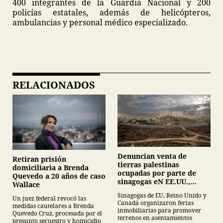
400 integrantes de la Guardia Nacional y 200
policías estatales, además de helicópteros,
ambulancias y personal médico especializado.
RELACIONADOS
Denuncian venta de
Retiran prisión
tierras palestinas
domiciliaria a Brenda
ocupadas por parte de
Quevedo a 20 años de caso
sinagogas eN EE.UU.,
Wallace
Canadá y Gran Bretaña
Sinagogas de EU, Reino Unido y
Un juez federal revocó las
Canadá organizaron ferias
medidas cautelares a Brenda
inmobiliarias para promover
Quevedo Cruz, procesada por el
terrenos en asentamientos
presunto secuestro y homicidio