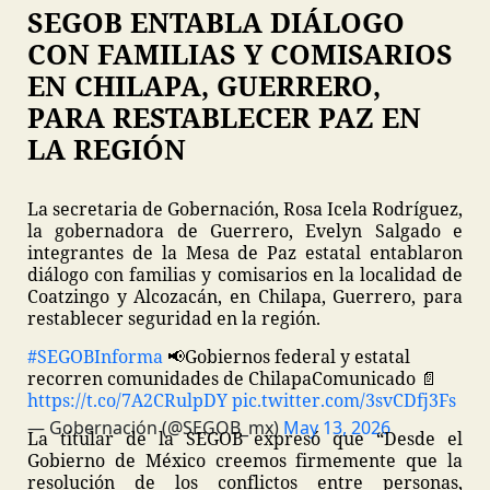
SEGOB ENTABLA DIÁLOGO
CON FAMILIAS Y COMISARIOS
EN CHILAPA, GUERRERO,
PARA RESTABLECER PAZ EN
LA REGIÓN
La secretaria de Gobernación, Rosa Icela Rodríguez,
la gobernadora de Guerrero, Evelyn Salgado e
integrantes de la Mesa de Paz estatal entablaron
diálogo con familias y comisarios en la localidad de
Coatzingo y Alcozacán, en Chilapa, Guerrero, para
restablecer seguridad en la región.
#SEGOBInforma
📢
Gobiernos federal y estatal
recorren comunidades de Chilapa
Comunicado 📄
https://t.co/7A2CRulpDY
pic.twitter.com/3svCDfj3Fs
— Gobernación (@SEGOB_mx)
May 13, 2026
La titular de la SEGOB expresó que “Desde el
Gobierno de México creemos firmemente que la
resolución de los conflictos entre personas,