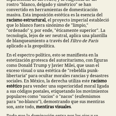
rostro "blanco, delgado y simétrico" se han
convertido en herramientas de domesticación
masiva. Esta imposición estética es la esencia del
racismo estructural
, el proyecto imperial estableció
que lo blanco fuera sinónimo de "limpio,"
"ordenado" y, por ende, "éticamente superior". La
tecnología, lejos de ser neutral, aplica una plantilla
de blanqueamiento a través del
Filtro de París
aplicado a la geopolítica.
En el espectro político, esto se manifiesta en la
estetización grotesca del autoritarismo, con figuras
como Donald Trump y Javier Milei, que usan el
exceso visual o una estética de "rebeldía punk-
libertaria" para ocultar morales rancias y desastres
sociales. En México, la derecha utiliza este
racismo
estético
para vender una superioridad moral ligada
a sus códigos postales, etiquetando los movimientos
populares como "sucios" o "nacos" (eufemismos
para "no-blanco"), demostrando que sus mentiras
son, ante todo,
mentiras visuales
.
Dado que la dominación entra por los ojos y se