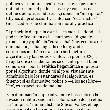
política y la comunicación, este criterio permite
entender cómo el poder construye consensos:
define qué causas, líderes o grupos son "mariposas"
(dignos de protección) y cuáles son "cucarachas"
(merecedores de eliminación moral y práctica).
El principio de que la estética es moral —donde el
poder define quién es la "mariposa" (digna de
protección) y quién la "cucaracha" (merecedora de
eliminación)— ha migrado de los grandes
consorcios mediáticos a la infraestructura
algorítmica y las redes sociales. En pleno 2026, la
brújula ética occidental no se orienta por el bien
común, sino por la
estética hegemónica
impuesta
por el algoritmo, donde "si algo es visualmente
armónico bajo los estándares del algoritmo, es
'bueno'; si es disruptivo, pobre o —Dios nos libre—
'feo', es sospechoso de maldad".
Esta dominación imperial ya no se basa solo en la
invasión militar, sino en la colonización de la retina.
La "limpieza" minimalista de Silicon Valley, el lujo
aspiracional de las redes, y la exigencia de un