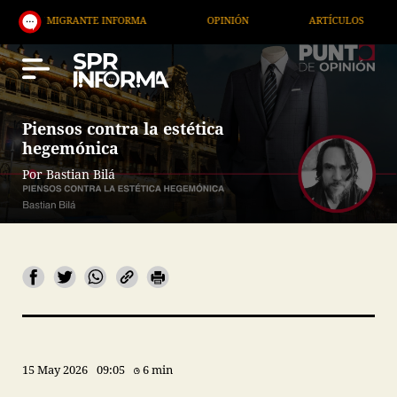
RANTE INFORMA
OPINIÓN
ARTÍCULOS
ARTE / 
Piensos contra la estética
hegemónica
Por Bastian Bilá
15 May 2026
09:05
6 min