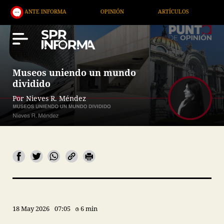
INFORMA
OPINIÓN
ARTÍCULOS
ARTE / ENTRET
Museos uniendo un mundo
dividido
Por Nieves R. Méndez
18 May 2026
07:05
6 min