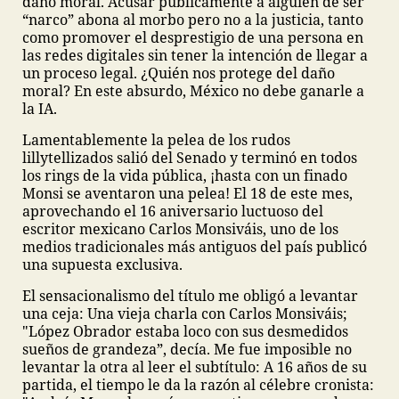
daño moral. Acusar públicamente a alguien de ser
“narco” abona al morbo pero no a la justicia, tanto
como promover el desprestigio de una persona en
las redes digitales sin tener la intención de llegar a
un proceso legal. ¿Quién nos protege del daño
moral? En este absurdo, México no debe ganarle a
la IA.
Lamentablemente la pelea de los rudos
lillytellizados salió del Senado y terminó en todos
los rings de la vida pública, ¡hasta con un finado
Monsi se aventaron una pelea! El 18 de este mes,
aprovechando el 16 aniversario luctuoso del
escritor mexicano Carlos Monsiváis, uno de los
medios tradicionales más antiguos del país publicó
una supuesta exclusiva.
El sensacionalismo del título me obligó a levantar
una ceja: Una vieja charla con Carlos Monsiváis;
"López Obrador estaba loco con sus desmedidos
sueños de grandeza”, decía. Me fue imposible no
levantar la otra al leer el subtítulo: A 16 años de su
partida, el tiempo le da la razón al célebre cronista: