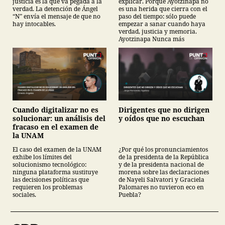
justicia es la que va pegada a la
explicar. Porque Ayotzinapa no
verdad. La detención de Ángel
es una herida que cierra con el
“N” envía el mensaje de que no
paso del tiempo: sólo puede
hay intocables.
empezar a sanar cuando haya
verdad, justicia y memoria.
Ayotzinapa Nunca más
Cuando digitalizar no es
Dirigentes que no dirigen
solucionar: un análisis del
y oídos que no escuchan
fracaso en el examen de
la UNAM
El caso del examen de la UNAM
¿Por qué los pronunciamientos
exhibe los límites del
de la presidenta de la República
solucionismo tecnológico:
y de la presidenta nacional de
ninguna plataforma sustituye
morena sobre las declaraciones
las decisiones políticas que
de Nayeli Salvatori y Graciela
requieren los problemas
Palomares no tuvieron eco en
sociales.
Puebla?