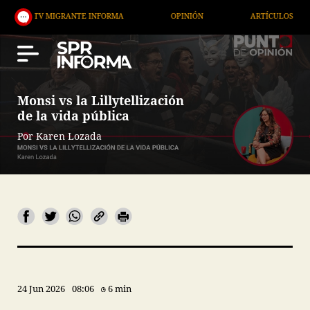
MIGRANTE INFORMA
OPINIÓN
ARTÍCULOS
ARTE
Monsi vs la Lillytellización
de la vida pública
Por Karen Lozada
24 Jun 2026
08:06
6 min