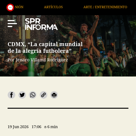
ARTÍCULOS
ARTE / ENTRETENIMIENTO
ECONOM
CDMX, “La capital mundial
de la alegría futbolera”
Por Jenaro Villamil Rodríguez
19 Jun 2026
17:06
6 min