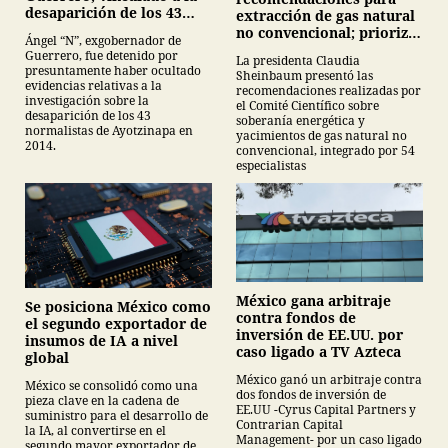
desaparición de los 43
extracción de gas natural
normalistas de
no convencional; prioriza
Ángel “N”, exgobernador de
Ayotzinapa
energías renovables y
Guerrero, fue detenido por
La presidenta Claudia
descarta yacimiento
presuntamente haber ocultado
Sheinbaum presentó las
Tampico-Misantla
evidencias relativas a la
recomendaciones realizadas por
investigación sobre la
el Comité Científico sobre
desaparición de los 43
soberanía energética y
normalistas de Ayotzinapa en
yacimientos de gas natural no
2014.
convencional, integrado por 54
especialistas
México gana arbitraje
Se posiciona México como
contra fondos de
el segundo exportador de
inversión de EE.UU. por
insumos de IA a nivel
caso ligado a TV Azteca
global
México ganó un arbitraje contra
México se consolidó como una
dos fondos de inversión de
pieza clave en la cadena de
EE.UU -Cyrus Capital Partners y
suministro para el desarrollo de
Contrarian Capital
la IA, al convertirse en el
Management- por un caso ligado
segundo mayor exportador de