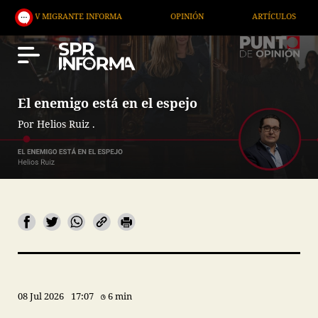
MIGRANTE INFORMA
OPINIÓN
ARTÍCULOS
ARTE
El enemigo está en el espejo
Por Helios Ruiz .
08 Jul 2026
17:07
6 min