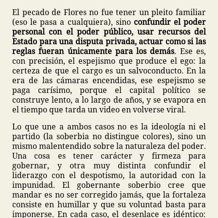
El pecado de Flores no fue tener un pleito familiar
(eso le pasa a cualquiera), sino
confundir el poder
personal con el poder público, usar recursos del
Estado para una disputa privada, actuar como si las
reglas fueran únicamente para los demás
. Ese es,
con precisión, el espejismo que produce el ego: la
certeza de que el cargo es un salvoconducto. En la
era de las cámaras encendidas, ese espejismo se
paga carísimo, porque el capital político se
construye lento, a lo largo de años, y se evapora en
el tiempo que tarda un video en volverse viral.
Lo que une a ambos casos no es la ideología ni el
partido (la soberbia no distingue colores), sino un
mismo malentendido sobre la naturaleza del poder.
Una cosa es tener carácter y firmeza para
gobernar, y otra muy distinta confundir el
liderazgo con el despotismo, la autoridad con la
impunidad. El gobernante soberbio cree que
mandar es no ser corregido jamás, que la fortaleza
consiste en humillar y que su voluntad basta para
imponerse. En cada caso, el desenlace es idéntico: