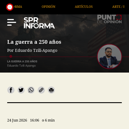
RMA
OPINIÓN
ARTÍCULOS
ARTE / ENTRETENIM
La guerra a 250 años
Por Eduardo Tzili-Apango
24 Jun 2026
16:06
6 min