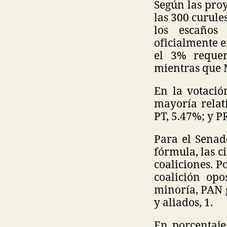
Según las proy
las 300 curule
los escaños
oficialmente e
el 3% requer
mientras que 
En la votació
mayoría relat
PT, 5.47%; y P
Para el Senad
fórmula, las c
coaliciones. P
coalición op
minoría, PAN g
y aliados, 1.
En porcentaje