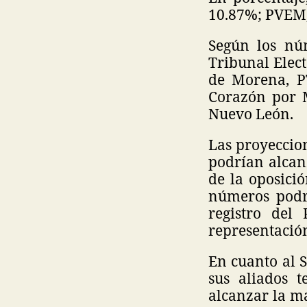
10.87%; PVEM,
Según los nú
Tribunal Elect
de Morena, P
Corazón por M
Nuevo León.
Las proyeccio
podrían alcan
de la oposici
números podr
registro del
representació
En cuanto al 
sus aliados 
alcanzar la ma