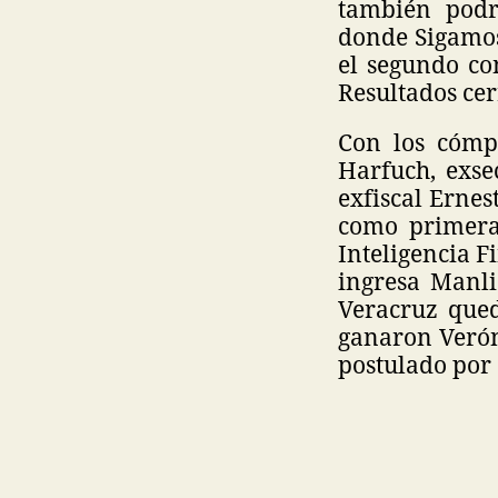
también podr
donde Sigamos
el segundo co
Resultados cer
Con los cómp
Harfuch, exse
exfiscal Erne
como primera 
Inteligencia F
ingresa Manli
Veracruz qued
ganaron Verón
postulado por