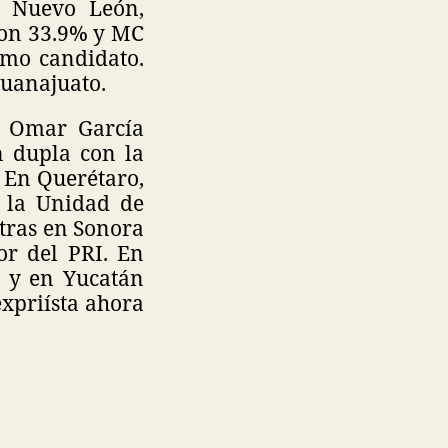
n Nuevo León,
con 33.9% y MC
omo candidato.
Guanajuato.
e Omar García
n dupla con la
 En Querétaro,
e la Unidad de
ntras en Sonora
or del PRI. En
, y en Yucatán
xpriísta ahora