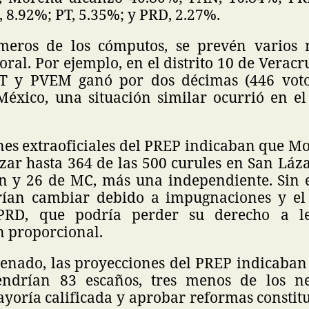
 8.92%; PT, 5.35%; y PRD, 2.27%.
meros de los cómputos, se prevén varios r
oral. Por ejemplo, en el distrito 10 de Veracru
T y PVEM ganó por dos décimas (446 voto
éxico, una situación similar ocurrió en el 
nes extraoficiales del PREP indicaban que Mo
zar hasta 364 de las 500 curules en San Láza
ón y 26 de MC, más una independiente. Sin 
ían cambiar debido a impugnaciones y el 
 PRD, que podría perder su derecho a le
n proporcional.
Senado, las proyecciones del PREP indicaba
tendrían 83 escaños, tres menos de los ne
yoría calificada y aprobar reformas constit