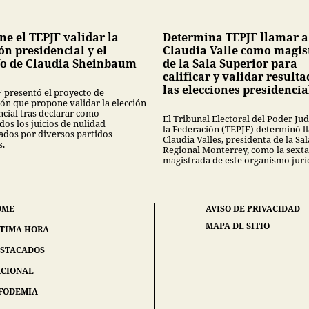
ne el TEPJF validar la
Determina TEPJF llamar a
ón presidencial y el
Claudia Valle como magis
fo de Claudia Sheinbaum
de la Sala Superior para
calificar y validar resulta
las elecciones presidencia
F presentó el proyecto de
ión que propone validar la elección
ncial tras declarar como
El Tribunal Electoral del Poder Jud
os los juicios de nulidad
la Federación (TEPJF) determinó l
ados por diversos partidos
Claudia Valles, presidenta de la Sal
s.
Regional Monterrey, como la sexta
magistrada de este organismo jurí
OME
AVISO DE PRIVACIDAD
MAPA DE SITIO
TIMA HORA
STACADOS
CIONAL
FODEMIA