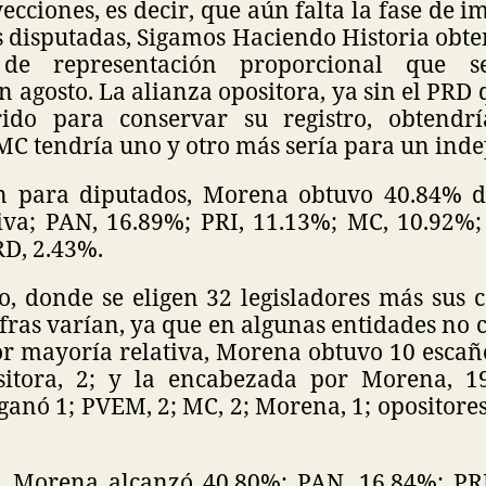
ecciones, es decir, que aún falta la fase de 
s disputadas, Sigamos Haciendo Historia obt
 de representación proporcional que s
n agosto. La alianza opositora, ya sin el PRD
ido para conservar su registro, obtendrí
MC tendría uno y otro más sería para un ind
n para diputados, Morena obtuvo 40.84% d
iva; PAN, 16.89%; PRI, 11.13%; MC, 10.92%
RD, 2.43%.
o, donde se eligen 32 legisladores más sus
ifras varían, ya que en algunas entidades no
or mayoría relativa, Morena obtuvo 10 escañ
ositora, 2; y la encabezada por Morena, 1
anó 1; PVEM, 2; MC, 2; Morena, 1; opositore
, Morena alcanzó 40.80%; PAN, 16.84%; PR