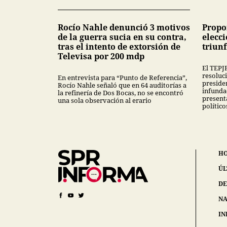
Rocío Nahle denunció 3 motivos
Propo
de la guerra sucia en su contra,
elecci
tras el intento de extorsión de
triun
Televisa por 200 mdp
El TEPJ
resoluc
En entrevista para “Punto de Referencia”,
preside
Rocío Nahle señaló que en 64 auditorías a
infundad
la refinería de Dos Bocas, no se encontró
present
una sola observación al erario
político
H
ÚL
DE
NA
IN