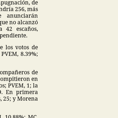
impugnación, de
endría 256, más
e anunciarán
 que no alcanzó
a 42 escaños,
ependiente.
e los votos de
; PVEM, 8.39%;
 compañeros de
 compitieron en
os; PVEM, 1; la
9. En primera
s, 25; y Morena
I, 10.88%; MC,