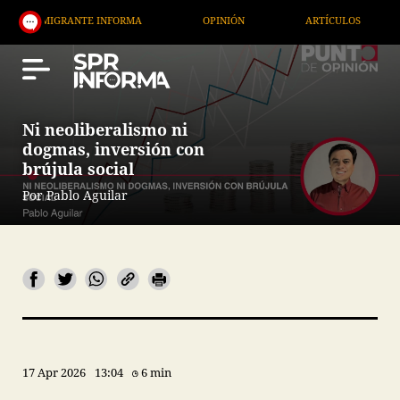
RANTE INFORMA
OPINIÓN
ARTÍCULOS
ARTE / 
Ni neoliberalismo ni
dogmas, inversión con
brújula social
Por Pablo Aguilar
17 Apr 2026
13:04
6 min