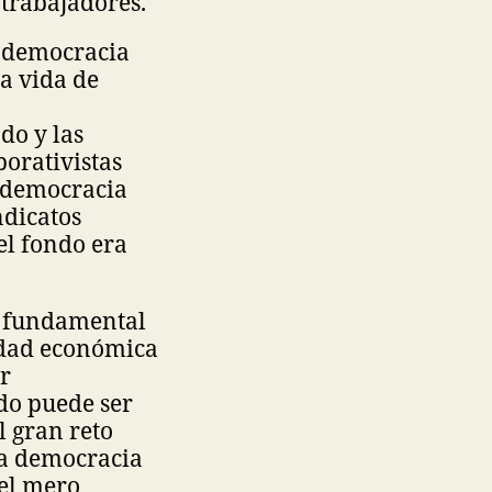
 trabajadores.
a democracia
la vida de
do y las
porativistas
a democracia
ndicatos
el fondo era
es fundamental
idad económica
or
do puede ser
l gran reto
sa democracia
 el mero