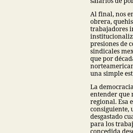
salarios de po
Al final, nos
obrera, que
hi
trabajadores 
institucionali
presiones de c
sindicales mex
que por década
norteamericano
una simple est
La democracia 
entender que 
regional. Esa e
consiguiente, 
desgastado cua
para los traba
concedida desd