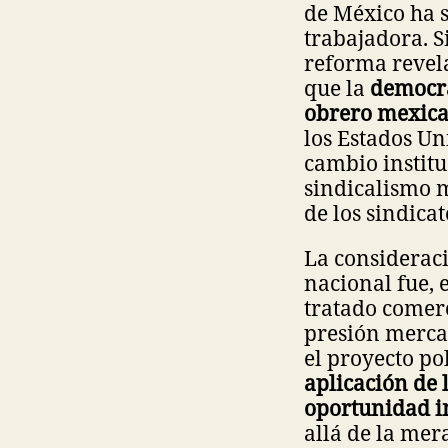
de México ha 
trabajadora. 
reforma revel
que la
democra
obrero mexic
los Estados Un
cambio institu
sindicalismo 
de los sindica
La consideraci
nacional fue, 
tratado comerc
presión mercan
el proyecto po
aplicación de 
oportunidad i
allá de la mer