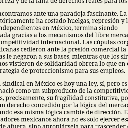
breza y de la falta de derechos reales para los
 encontramos ante una paradoja fascinante. L
stóricamente ha costado huelgas, represión y 
independientes en México, termina siendo
zada gracias a los mecanismos del libre merca
ompetitividad internacional. Las cúpulas cor
icanas cedieron ante la presión comercial l
s le negaron a sus bases, mientras que los si
s vistieron de solidaridad obrera lo que en 
rategia de proteccionismo para sus empleos.
sindical en México es hoy una ley, sí, pero 
nació como un subproducto de la competitiv
s, precisamente, su fragilidad constitutiva, p
un derecho concedido por la lógica del merca
ndo esa misma lógica cambie de dirección. E
jadores mexicanos ahora no es solo ejercer e
e afuera, sino apropiársela para trascender