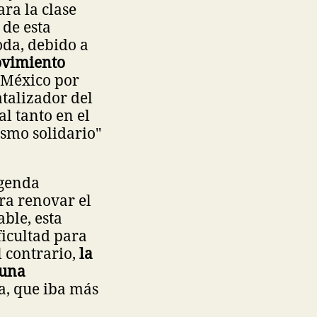
ra la clase
 de esta
da, debido a
ovimiento
a México por
talizador del
l tanto en el
smo solidario"
agenda
ra renovar el
ble, esta
ficultad para
l contrario,
la
 una
a, que iba más