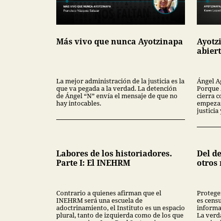
Más vivo que nunca Ayotzinapa
Ayotz
abier
La mejor administración de la justicia es la
Ángel A
que va pegada a la verdad. La detención
Porque 
de Ángel “N” envía el mensaje de que no
cierra c
hay intocables.
empezar
justici
Labores de los historiadores.
Del de
Parte I: El INEHRM
otros
Contrario a quienes afirman que el
Protege
INEHRM será una escuela de
es censu
adoctrinamiento, el Instituto es un espacio
informa
plural, tanto de izquierda como de los que
La verd