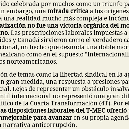
sido celebrada por muchos como un triunfo pa
Sin embargo, una
mirada crítica
a los orígenes
a una realidad mucho más compleja e incómo
tización no fue una victoria orgánica del m
ano
. Las prescripciones laborales impuestas 
idos y Canadá sirvieron como el verdadero ca
cional, un hecho que desnuda una doble mora
mexicano como en el supuesto "internacionali
tos norteamericanos.
ón de temas como la libertad sindical en la 
en gran medida, una respuesta a presiones pa
ial. Lejos de representar un obstáculo insalva
til internacional no representó una gran di
lítico de la Cuarta Transformación (4T). Por e
las disposiciones laborales del T-MEC ofreció
nmejorable para avanzar
en su propia agend
a narrativa anticorrupción.