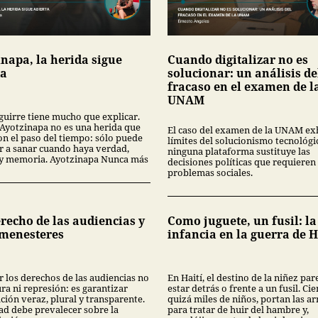
inapa, la herida sigue
Cuando digitalizar no es
ta
solucionar: un análisis de
fracaso en el examen de l
UNAM
guirre tiene mucho que explicar.
Ayotzinapa no es una herida que
El caso del examen de la UNAM ex
on el paso del tiempo: sólo puede
límites del solucionismo tecnológi
 a sanar cuando haya verdad,
ninguna plataforma sustituye las
a y memoria. Ayotzinapa Nunca más
decisiones políticas que requieren 
problemas sociales.
recho de las audiencias y
Como juguete, un fusil: la
 menesteres
infancia en la guerra de H
r los derechos de las audiencias no
En Haití, el destino de la niñez par
ra ni represión: es garantizar
estar detrás o frente a un fusil. Cie
ción veraz, plural y transparente.
quizá miles de niños, portan las a
ad debe prevalecer sobre la
para tratar de huir del hambre y,