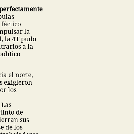
 perfectamente
pulas
fáctico
mpulsar la
, la 4T pudo
trarios a la
olítico
a el norte,
s exigieron
or los
 Las
tinto de
ierran sus
e de los