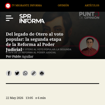
IGRANTE INFORMA
OPINIÓN
ARTÍCULOS
ARTE 
Del legado de Otero al voto
popular: la segunda etapa
de la Reforma al Poder
Judicial
Por Pablo Aguilar
22 May 2026
13:05
6 min