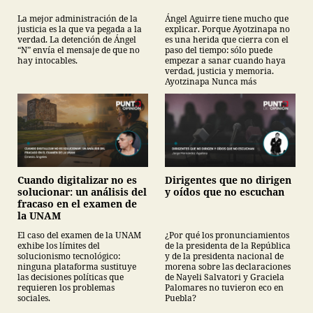
La mejor administración de la
Ángel Aguirre tiene mucho que
justicia es la que va pegada a la
explicar. Porque Ayotzinapa no
verdad. La detención de Ángel
es una herida que cierra con el
“N” envía el mensaje de que no
paso del tiempo: sólo puede
hay intocables.
empezar a sanar cuando haya
verdad, justicia y memoria.
Ayotzinapa Nunca más
Cuando digitalizar no es
Dirigentes que no dirigen
solucionar: un análisis del
y oídos que no escuchan
fracaso en el examen de
la UNAM
El caso del examen de la UNAM
¿Por qué los pronunciamientos
exhibe los límites del
de la presidenta de la República
solucionismo tecnológico:
y de la presidenta nacional de
ninguna plataforma sustituye
morena sobre las declaraciones
las decisiones políticas que
de Nayeli Salvatori y Graciela
requieren los problemas
Palomares no tuvieron eco en
sociales.
Puebla?