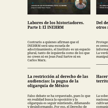
Labores de los historiadores.
Del de
Parte I: El INEHRM
otros
Contrario a quienes afirman que el
Protege
INEHRM será una escuela de
es censu
adoctrinamiento, el Instituto es un espacio
informa
plural, tanto de izquierda como de los que
La verd
no creen ni en Jean Paul Sartre ni en
manipul
Carlos Marx.
La restricción al derecho de las
Hacer 
audiencias: la pugna de la
territ
oligarquía de México
Falso debate se ha orquestado, pues lo que
La sober
en realidad busca la oposición y la
nacional
oligarquía es seguir mintiendo, difamando
cultivan
y desinformando. Por eso, el Derecho de
comunid