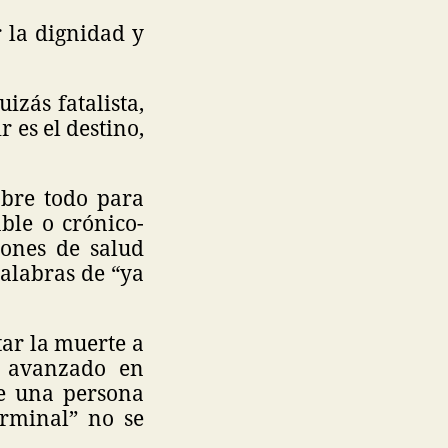
 la dignidad y
izás fatalista,
 es el destino,
obre todo para
ble o crónico-
iones de salud
palabras de “ya
tar la muerte a
a avanzado en
ue una persona
erminal” no se