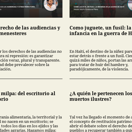
recho de las audiencias y
Como juguete, un fusil: la
 menesteres
infancia en la guerra de H
r los derechos de las audiencias no
En Haití, el destino de la niñez par
ra ni represión: es garantizar
estar detrás o frente a un fusil. Cie
ción veraz, plural y transparente.
quizá miles de niños, portan las a
ad debe prevalecer sobre la
para tratar de huir del hambre y,
ación.
paradójicamente, de la violencia.
milpa: del escritorio al
¿A quién le pertenecen lo
orio
muertos ilustres?
anía alimentaria, la territorial y la
Tal vez ha llegado el momento de 
 no nacen en un escritorio; se
el concepto de restitución patrimo
 todos los días en los ejidos y las
abrir el debate sobre el derecho de
ades agrarias. Hagamos milpa:
pueblos a recuperar también a qu