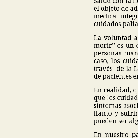
Salud con la L
el objeto de a
médica integr
cuidados pali
La voluntad a
morir” es un c
personas cuan
caso, los cui
través de la 
de pacientes e
En realidad, 
que los cuidad
síntomas asoci
llanto y sufri
pueden ser al
En nuestro p