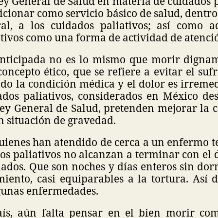
ey General de Salud en materia de cuidados p
dicionar como servicio básico de salud, dentro
al, a los cuidados paliativos; así como a
ativos como una forma de actividad de atenci
nticipada no es lo mismo que morir dignam
oncepto ético, que se refiere a evitar el suf
do la condición médica y el dolor es irremed
dados paliativos, considerados en México de
Ley General de Salud, pretenden mejorar la c
n situación de gravedad.
quienes han atendido de cerca a un enfermo t
os paliativos no alcanzan a terminar con el 
ados. Que son noches y días enteros sin dorm
miento, casi equiparables a la tortura. Así
gunas enfermedades.
aís, aún falta pensar en el bien morir co