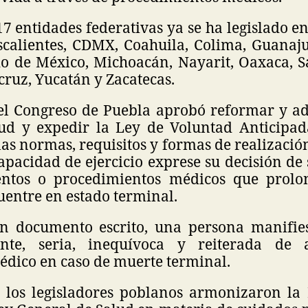
7 entidades federativas ya se ha legislado en
scalientes, CDMX, Coahuila, Colima, Guanaju
do de México, Michoacán, Nayarit, Oaxaca, Sa
cruz, Yucatán y Zacatecas.
el Congreso de Puebla aprobó reformar y ad
lud y expedir la Ley de Voluntad Anticipada
las normas, requisitos y formas de realizaci
pacidad de ejercicio exprese su decisión de
entos o procedimientos médicos que prolo
uentre en estado terminal.
n documento escrito, una persona manifies
iente, seria, inequívoca y reiterada de
édico en caso de muerte terminal.
 los legisladores poblanos armonizaron la 