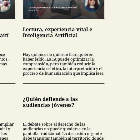
Lectura, experiencia vital e
aití
Inteligencia Artificial
ece
Hay quienes no quieren leer, quieren
ntos,
haber leído. La IA puede optimizar la
rmas
comprensión, pero también reducir la
experiencia estética, la interpretación y el
proceso de humanización que implica leer.
s
¿Quién defiende a las
audiencias jóvenes?
ampliar
El debate sobre el derecho de las
nial y
audiencias no puede quedarse en la
 los
pantalla tradicional. La discusión urgente
ienes
debe transitar también al territorio donde