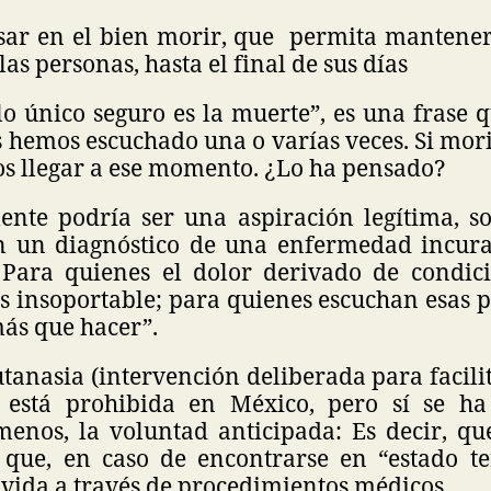
sar en el bien morir, que permita mantener
as personas, hasta el final de sus días
lo único seguro es la muerte”, es una frase qu
 hemos escuchado una o varías veces. Si morir
 llegar a ese momento. ¿Lo ha pensado?
nte podría ser una aspiración legítima, s
n un diagnóstico de una enfermedad incura
 Para quienes el dolor derivado de condic
es insoportable; para quienes escuchan esas 
ás que hacer”.
utanasia (intervención deliberada para facili
 está prohibida en México, pero sí se h
 menos, la voluntad anticipada: Es decir, q
que, en caso de encontrarse en “estado t
 vida a través de procedimientos médicos.