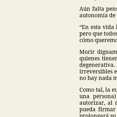
Aún falta pen
autonomía de l
“En esta vida 
pero que todos
cómo queremos
Morir digname
quienes tiene
degenerativa.
irreversibles 
no hay nada m
Como tal, la e
una persona)
autorizar, al
pueda firmar 
prolongará su