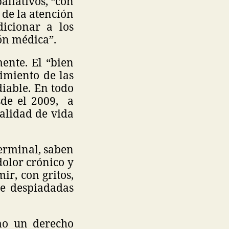
aliativos, “con
 de la atención
dicionar a los
ón médica”.
ente. El “bien
rimiento de las
iable. En todo
sde el 2009, a
alidad de vida
erminal, saben
dolor crónico y
ir, con gritos,
 de despiadadas
mo un derecho