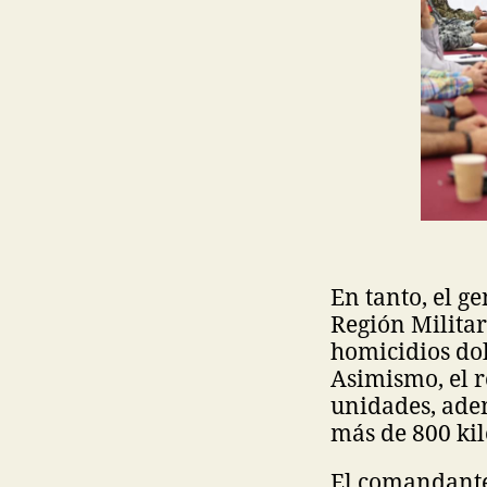
En tanto, el g
Región Militar
homicidios dol
Asimismo, el 
unidades, ade
más de 800 kil
El comandante