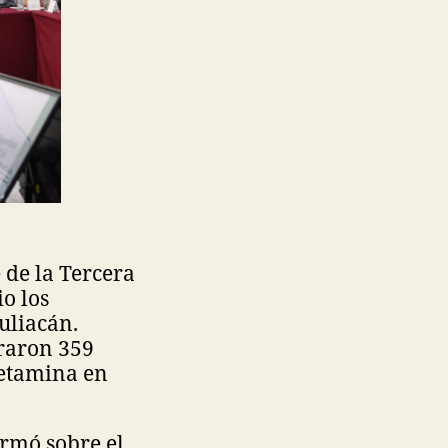
 de la Tercera
io los
uliacán.
eraron 359
fetamina en
rmó sobre el