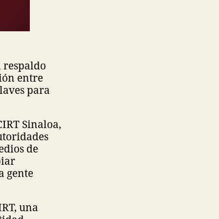
l respaldo
ión entre
claves para
CIRT Sinaloa,
utoridades
edios de
iar
a gente
IRT, una