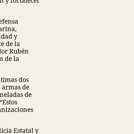
n y fortalecer
Defensa
arina,
idad y
e de la
dor Rubén
n de la
ltimas dos
6 armas de
oneladas de
“Estos
ganizaciones
icía Estatal y