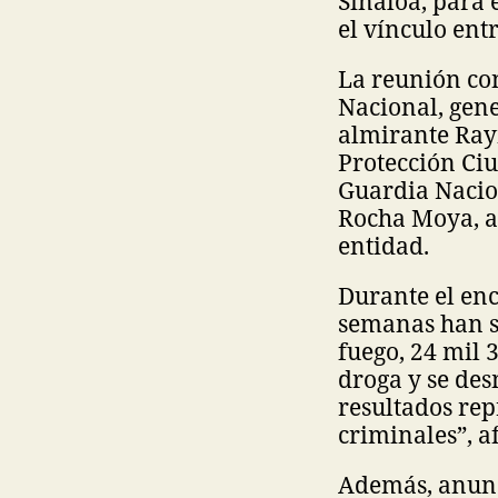
Sinaloa, para 
el vínculo ent
La reunión con
Nacional, gene
almirante Ray
Protección Ci
Guardia Nacio
Rocha Moya, a
entidad.
Durante el enc
semanas han s
fuego, 24 mil 
droga y se des
resultados rep
criminales”, a
Además, anunci