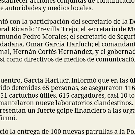
establecer acciones conjuntas de comunicació
re autoridades y medios locales.
tó con la participación del secretario de la 
ral Ricardo Trevilla Trejo; el secretario de M
mundo Pedro Morales; el secretario de Segur
udadana, Omar García Harfuch; el comandant
nal, Hernán Cortés Hernández, y el goberna
sí como directivos de medios de comunicació
uentro, García Harfuch informó que en las ú
ido detenidas 65 personas, se aseguraron 11
351 cartuchos útiles, 615 cargadores, casi 10 t
mantelaron nueve laboratorios clandestinos. 
resentan un fuerte golpe financiero a las or
firmó.
ó la entrega de 100 nuevas patrullas a la Pol