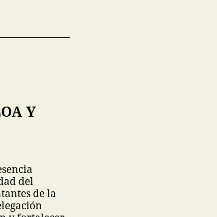
OA Y
esencia
dad del
tantes de la
elegación