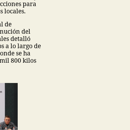
acciones para
 locales.
al de
inución del
les detalló
 a lo largo de
donde se ha
mil 800 kilos