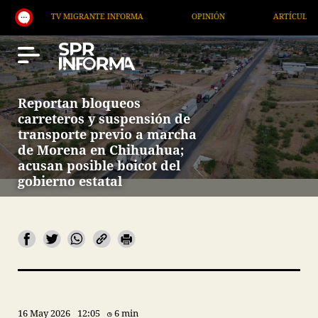
V MIGRANTE INFORMA
OPINIÓN
ARTÍCULOS
A
Reportan bloqueos
carreteros y suspensión de
transporte previo a marcha
de Morena en Chihuahua;
acusan posible boicot del
gobierno estatal
16 May 2026
12:05
6 min