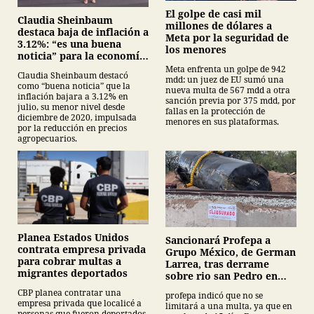
El golpe de casi mil
Claudia Sheinbaum
millones de dólares a
destaca baja de inflación a
Meta por la seguridad de
3.12%: “es una buena
los menores
noticia” para la economía
mexicana
Meta enfrenta un golpe de 942
Claudia Sheinbaum destacó
mdd: un juez de EU sumó una
como “buena noticia” que la
nueva multa de 567 mdd a otra
inflación bajara a 3.12% en
sanción previa por 375 mdd, por
julio, su menor nivel desde
fallas en la protección de
diciembre de 2020, impulsada
menores en sus plataformas.
por la reducción en precios
agropecuarios.
Planea Estados Unidos
Sancionará Profepa a
contrata empresa privada
Grupo México, de German
para cobrar multas a
Larrea, tras derrame
migrantes deportados
sobre rio san Pedro en
Sonora
CBP planea contratar una
profepa indicó que no se
empresa privada que localicé a
limitará a una multa, ya que en
personas que fueron deportados