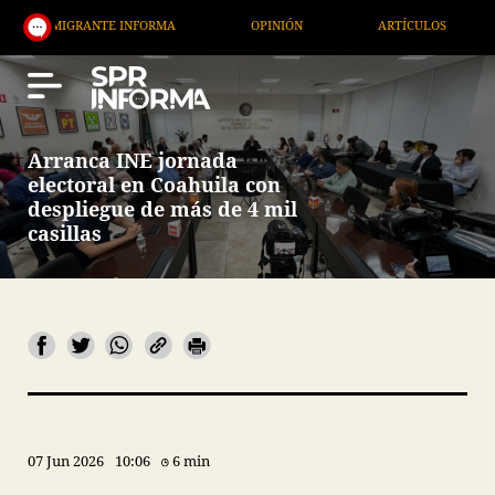
IGRANTE INFORMA
OPINIÓN
ARTÍCULOS
ARTE 
Arranca INE jornada
electoral en Coahuila con
despliegue de más de 4 mil
casillas
07 Jun 2026
10:06
6 min