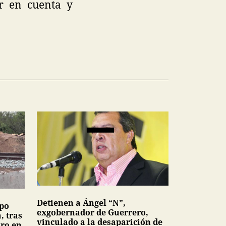
er en cuenta y
Detienen a Ángel “N”,
upo
exgobernador de Guerrero,
, tras
vinculado a la desaparición de
dro en