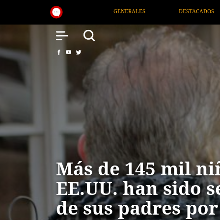
NERALES
DESTACADOS
NACIONAL
SALUD
Más de 145 mil ni
EE.UU. han sido 
de sus padres por