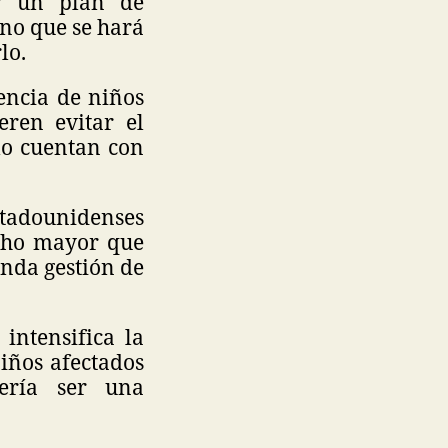
r un plan de
ano que se hará
lo.
encia de niños
eren evitar el
olo cuentan con
stadounidenses
cho mayor que
unda gestión de
intensifica la
niños afectados
ería ser una