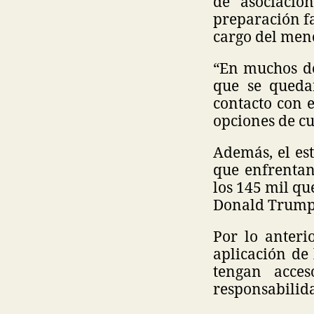
de asociaci
preparación fa
cargo del men
“En muchos de
que se quedan
contacto con e
opciones de cu
Además, el es
que enfrenta
los 145 mil qu
Donald Trump
Por lo anteri
aplicación de 
tengan acce
responsabilid