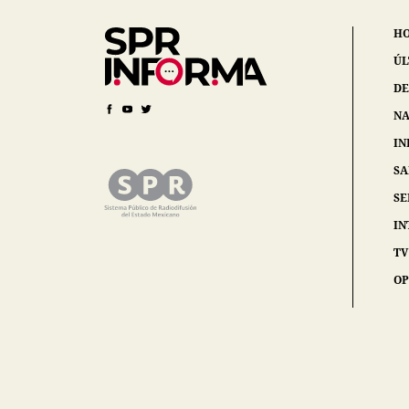
H
ÚL
DE
NA
IN
S
SE
IN
TV
OP