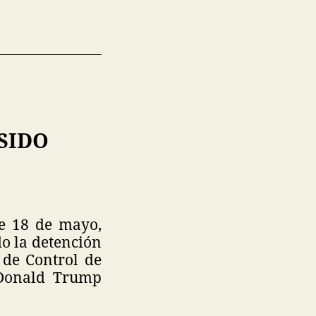
 SIDO
te 18 de mayo,
do la detención
 de Control de
 Donald Trump