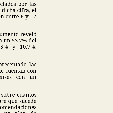
ctados por las
dicha cifra, el
n entre 6 y 12
cumento reveló
a un 53.7% del
15% y 10.7%,
presentado las
ue cuentan con
enses con un
s sobre cuántos
obre qué sucede
recomendaciones