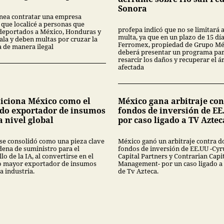
Sonora
nea contratar una empresa
 que localicé a personas que
profepa indicó que no se limitará 
deportados a México, Honduras y
multa, ya que en un plazo de 15 dí
la y deben multas por cruzar la
Ferromex, propiedad de Grupo Mé
a de manera ilegal
deberá presentar un programa pa
resarcir los daños y recuperar el á
afectada
siciona México como el
México gana arbitraje con
do exportador de insumos
fondos de inversión de EE
a nivel global
por caso ligado a TV Aztec
se consolidó como una pieza clave
México ganó un arbitraje contra d
dena de suministro para el
fondos de inversión de EE.UU -Cyr
lo de la IA, al convertirse en el
Capital Partners y Contrarian Capi
 mayor exportador de insumos
Management- por un caso ligado a
a industria.
de Tv Azteca.