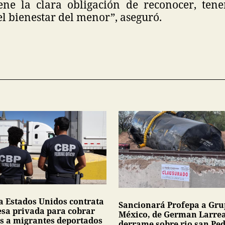
ene la clara obligación de reconocer, ten
l bienestar del menor”, aseguró.
a Estados Unidos contrata
Sancionará Profepa a Gr
sa privada para cobrar
México, de German Larrea
s a migrantes deportados
derrame sobre rio san Pe