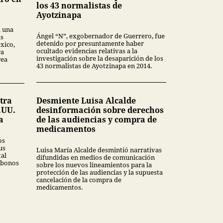
los 43 normalistas de
Ayotzinapa
a una
Ángel “N”, exgobernador de Guerrero, fue
as
detenido por presuntamente haber
xico,
ocultado evidencias relativas a la
ra
investigación sobre la desaparición de los
rea
43 normalistas de Ayotzinapa en 2014.
tra
Desmiente Luisa Alcalde
.UU.
desinformación sobre derechos
a
de las audiencias y compra de
medicamentos
os
us
Luisa María Alcalde desmintió narrativas
tal
difundidas en medios de comunicación
 bonos
sobre los nuevos lineamientos para la
protección de las audiencias y la supuesta
cancelación de la compra de
medicamentos.