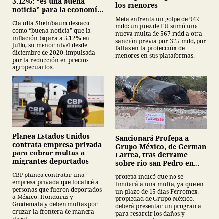
3.12%: “es una buena
los menores
noticia” para la economía
mexicana
Meta enfrenta un golpe de 942
Claudia Sheinbaum destacó
mdd: un juez de EU sumó una
como “buena noticia” que la
nueva multa de 567 mdd a otra
inflación bajara a 3.12% en
sanción previa por 375 mdd, por
julio, su menor nivel desde
fallas en la protección de
diciembre de 2020, impulsada
menores en sus plataformas.
por la reducción en precios
agropecuarios.
Planea Estados Unidos
Sancionará Profepa a
contrata empresa privada
Grupo México, de German
para cobrar multas a
Larrea, tras derrame
migrantes deportados
sobre rio san Pedro en
Sonora
CBP planea contratar una
profepa indicó que no se
empresa privada que localicé a
limitará a una multa, ya que en
personas que fueron deportados
un plazo de 15 días Ferromex,
a México, Honduras y
propiedad de Grupo México,
Guatemala y deben multas por
deberá presentar un programa
cruzar la frontera de manera
para resarcir los daños y
ilegal