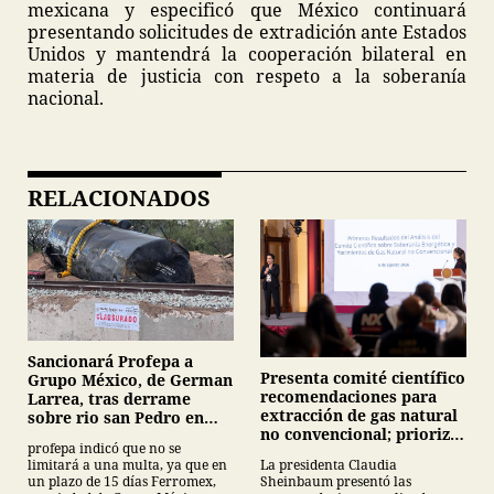
mexicana y especificó que México continuará
presentando solicitudes de extradición ante Estados
Unidos y mantendrá la cooperación bilateral en
materia de justicia con respeto a la soberanía
nacional.
RELACIONADOS
Sancionará Profepa a
Presenta comité científico
Grupo México, de German
recomendaciones para
Larrea, tras derrame
extracción de gas natural
sobre rio san Pedro en
no convencional; prioriza
Sonora
profepa indicó que no se
energías renovables y
limitará a una multa, ya que en
La presidenta Claudia
descarta yacimiento
un plazo de 15 días Ferromex,
Sheinbaum presentó las
Tampico-Misantla