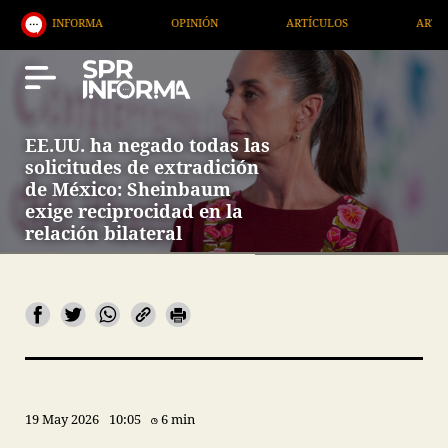
RMA
OPINIÓN
ARTÍCULOS
ARTE / ENTRETENIM
EE.UU. ha negado todas las
solicitudes de extradición
de México: Sheinbaum
exige reciprocidad en la
relación bilateral
19 May 2026
10:05
6 min