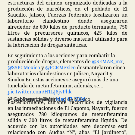
estructuras del crimen organizado dedicadas a la
producción de narcóticos, en el poblado de El
Saucillo, Jalisco, Fuerzas Federales localizaron un
laboratorio clandestino donde aseguraron
alrededor de 600 kilos de producto terminado, 750
litros de precursores químicos, 425 kilos de
sustancias sólidas y diverso material utilizado para
la fabricación de drogas sintéticas.
En seguimiento a las acciones para combatir la
producción de drogas, elementos de
@SEMAR_mx
,
@SSPCMexico
y
@FGRMexico
desmantelaron cinco
laboratorios clandestinos en Jalisco, Nayarit y
Sinaloa.
En estas acciones se aseguró más de una
tonelada de metanfetamina; además, se…
pic.twitter.com/H1LJ8jvPhk
— Gabinete de Seguridad de México (@GabSeguridadMX)
May 17, 2026
Posteriormente, durante recorridos de vigilancia
en las inmediaciones de El Capomo, Nayarit, fueron
asegurados 780 kilogramos de metanfetamina
sólida y 300 litros de metanfetamina líquida. De
acuerdo con las autoridades, este decomiso está
relacionado con Audias “N”, alias “El Jardinero”,