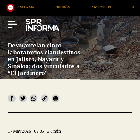
NFORMA
OPINIÓN
ARTÍCULOS
ARTE / ENTRETE
Desmantelan cinco
laboratorios clandestinos
en Jalisco, Nayarit y
Sinaloa; dos vinculados a
“El Jardinero”
17 May 2026
08:05
6 min