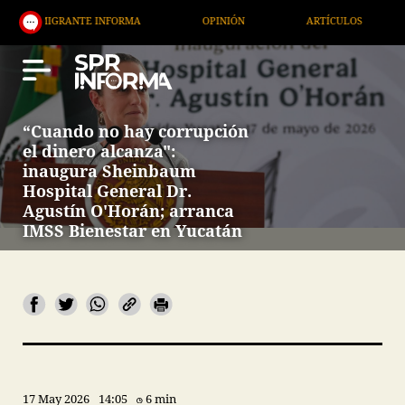
NTE INFORMA
OPINIÓN
ARTÍCULOS
ARTE / EN
“Cuando no hay corrupción
el dinero alcanza":
inaugura Sheinbaum
Hospital General Dr.
Agustín O'Horán; arranca
IMSS Bienestar en Yucatán
17 May 2026
14:05
6 min