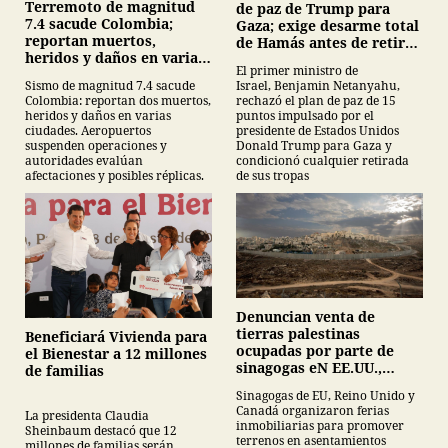
Terremoto de magnitud
de paz de Trump para
7.4 sacude Colombia;
Gaza; exige desarme total
reportan muertos,
de Hamás antes de retirar
heridos y daños en varias
tropas
El primer ministro de
ciudades
Israel, Benjamin Netanyahu,
Sismo de magnitud 7.4 sacude
rechazó el plan de paz de 15
Colombia: reportan dos muertos,
puntos impulsado por el
heridos y daños en varias
presidente de Estados Unidos
ciudades. Aeropuertos
Donald Trump para Gaza y
suspenden operaciones y
condicionó cualquier retirada
autoridades evalúan
de sus tropas
afectaciones y posibles réplicas.
Denuncian venta de
tierras palestinas
Beneficiará Vivienda para
ocupadas por parte de
el Bienestar a 12 millones
sinagogas eN EE.UU.,
de familias
Canadá y Gran Bretaña
Sinagogas de EU, Reino Unido y
Canadá organizaron ferias
La presidenta Claudia
inmobiliarias para promover
Sheinbaum destacó que 12
terrenos en asentamientos
millones de familias serán