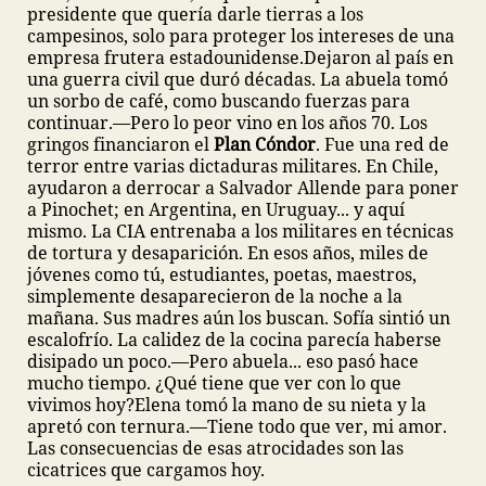
presidente que quería darle tierras a los
campesinos, solo para proteger los intereses de una
empresa frutera estadounidense.
Dejaron al país en
una guerra civil que duró décadas.
La abuela tomó
un sorbo de café, como buscando fuerzas para
continuar.
—Pero lo peor vino en los años 70. Los
gringos financiaron el
Plan Cóndor
. Fue una red de
terror entre varias dictaduras militares. En Chile,
ayudaron a derrocar a Salvador Allende para poner
a Pinochet; en Argentina, en Uruguay... y aquí
mismo. La CIA entrenaba a los militares en técnicas
de tortura y desaparición. En esos años, miles de
jóvenes como tú, estudiantes, poetas, maestros,
simplemente desaparecieron de la noche a la
mañana. Sus madres aún los buscan.
Sofía sintió un
escalofrío. La calidez de la cocina parecía haberse
disipado un poco.
—Pero abuela... eso pasó hace
mucho tiempo. ¿Qué tiene que ver con lo que
vivimos hoy?
Elena tomó la mano de su nieta y la
apretó con ternura.
—Tiene todo que ver, mi amor.
Las consecuencias de esas atrocidades son las
cicatrices que cargamos hoy.