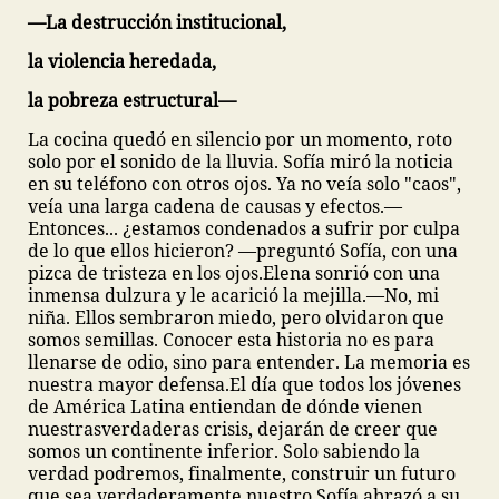
—La destrucción institucional,
la violencia heredada,
la pobreza estructural—
La cocina quedó en silencio por un momento, roto
solo por el sonido de la lluvia. Sofía miró la noticia
en su teléfono con otros ojos. Ya no veía solo "caos",
veía una larga cadena de causas y efectos.
—
Entonces... ¿estamos condenados a sufrir por culpa
de lo que ellos hicieron? —preguntó Sofía, con una
pizca de tristeza en los ojos.
Elena sonrió con una
inmensa dulzura y le acarició la mejilla.
—No, mi
niña. Ellos sembraron miedo, pero olvidaron que
somos semillas. Conocer esta historia no es para
llenarse de odio, sino para entender. La memoria es
nuestra mayor defensa.
El día que todos los jóvenes
de América Latina entiendan de dónde vienen
nuestras
verdaderas crisis, dejarán de creer que
somos un continente inferior. Solo sabiendo la
verdad podremos, finalmente, construir un futuro
que sea verdaderamente nuestro.
Sofía abrazó a su