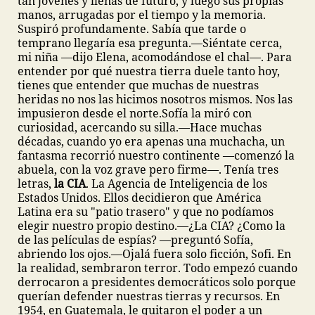
tan jóvenes y llenas de futuro, y luego sus propias
manos, arrugadas por el tiempo y la memoria.
Suspiró profundamente. Sabía que tarde o
temprano llegaría esa pregunta.
—Siéntate cerca,
mi niña —dijo Elena, acomodándose el chal—. Para
entender por qué nuestra tierra duele tanto hoy,
tienes que entender que muchas de nuestras
heridas no nos las hicimos nosotros mismos. Nos las
impusieron desde el norte.
Sofía la miró con
curiosidad, acercando su silla.
—Hace muchas
décadas, cuando yo era apenas una muchacha, un
fantasma recorrió nuestro continente —comenzó la
abuela, con la voz grave pero firme—. Tenía tres
letras,
la CIA
. La Agencia de Inteligencia de los
Estados Unidos. Ellos decidieron que América
Latina era su "patio trasero" y que no podíamos
elegir nuestro propio destino.
—¿La CIA? ¿Como la
de las películas de espías? —preguntó Sofía,
abriendo los ojos.
—Ojalá fuera solo ficción, Sofi. En
la realidad, sembraron terror. Todo empezó cuando
derrocaron a presidentes democráticos solo porque
querían defender nuestras tierras y recursos. En
1954, en Guatemala, le quitaron el poder a un