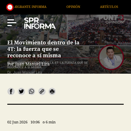
RANTE INFORMA
OPINIÓN
ARTÍCULOS
ARTE / 
El Movimiento dentro de la
4T: la fuerza que se
reconoce a sí misma
Por Juan Manuel Lira
02 Jun 2026
10:06
6 min