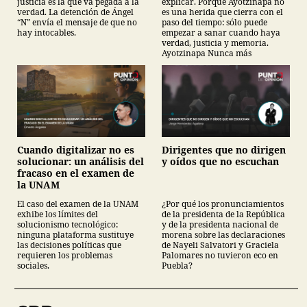
justicia es la que va pegada a la
explicar. Porque Ayotzinapa no
verdad. La detención de Ángel
es una herida que cierra con el
“N” envía el mensaje de que no
paso del tiempo: sólo puede
hay intocables.
empezar a sanar cuando haya
verdad, justicia y memoria.
Ayotzinapa Nunca más
Cuando digitalizar no es
Dirigentes que no dirigen
solucionar: un análisis del
y oídos que no escuchan
fracaso en el examen de
la UNAM
El caso del examen de la UNAM
¿Por qué los pronunciamientos
exhibe los límites del
de la presidenta de la República
solucionismo tecnológico:
y de la presidenta nacional de
ninguna plataforma sustituye
morena sobre las declaraciones
las decisiones políticas que
de Nayeli Salvatori y Graciela
requieren los problemas
Palomares no tuvieron eco en
sociales.
Puebla?