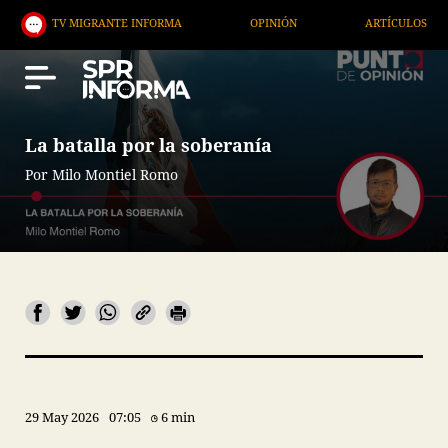
TV MIGRANTE INFORMA
OPINIÓN
ARTÍCULOS
A
La batalla por la soberanía
Por Milo Montiel Romo
29 May 2026
07:05
6 min