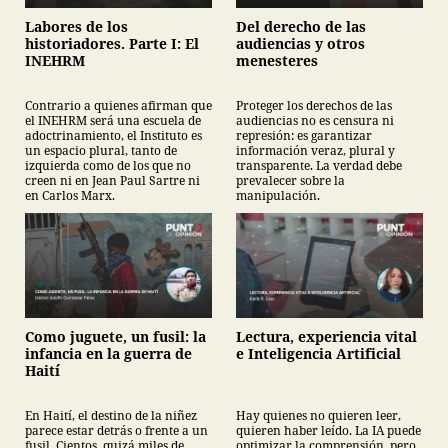
Labores de los
Del derecho de las
historiadores. Parte I: El
audiencias y otros
INEHRM
menesteres
Contrario a quienes afirman que
Proteger los derechos de las
el INEHRM será una escuela de
audiencias no es censura ni
adoctrinamiento, el Instituto es
represión: es garantizar
un espacio plural, tanto de
información veraz, plural y
izquierda como de los que no
transparente. La verdad debe
creen ni en Jean Paul Sartre ni
prevalecer sobre la
en Carlos Marx.
manipulación.
Como juguete, un fusil: la
Lectura, experiencia vital
infancia en la guerra de
e Inteligencia Artificial
Haití
En Haití, el destino de la niñez
Hay quienes no quieren leer,
parece estar detrás o frente a un
quieren haber leído. La IA puede
fusil. Cientos, quizá miles de
optimizar la comprensión, pero