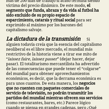
más de 200 días de trabajo si acaso termina siendo
víctima del precio dinámico. De este modo,
el
segmento que funda, abraza y da vida al futbol ha
sido excluido de su propio espacio de
esparcimiento, catarsis y ritual social
para ser
exprimido al máximo por los barones del
capitalismo salvaje.
La dictadura de la transmisión
Si
alguien todavía creía que la esencia del capitalismo
neoliberal es el libre mercado, el mundial más
restrictivo de la historia viene a tirar ese mito de
“
laissez faire, laissez passer
” (dejar hacer, dejar
pasar). El totalitarismo mercantilista ha advertido
de las consecuencias que puede tener el “colgarse”
del mundial para obtener aprovechamientos
económicos, es decir, que la derrama económica es
para unos cuantos. De esta manera, los
negocios
que no cuenten con paquetes comerciales de
servicio de televisión, no podrán transmitir los
partidos del mundial mientras ofrecen sus servicios
(como restaurantes, bares, etc.) Parece lógico
cuando se piensa en grandes cadenas, pero ¿Qué