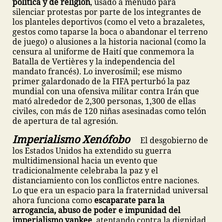
política y de religión
, usado a menudo para
silenciar protestas por parte de los integrantes de
los planteles deportivos (como el veto a brazaletes,
gestos como taparse la boca o abandonar el terreno
de juego) o alusiones a la historia nacional (como la
censura al uniforme de Haití que conmemora la
Batalla de Vertières y la independencia del
mandato francés). Lo inverosímil; ese mismo
primer galardonado de la FIFA perturbó la paz
mundial con una ofensiva militar contra Irán que
mató alrededor de 2,300 personas, 1,300 de ellas
civiles, con más de 120 niñas asesinadas como telón
de apertura de tal agresión.
Imperialismo Xenófobo
El desgobierno de
los Estados Unidos ha extendido su guerra
multidimensional hacia un evento que
tradicionalmente celebraba la paz y el
distanciamiento con los conflictos entre naciones.
Lo que era un espacio para la fraternidad universal
ahora funciona como
escaparate para la
arrogancia, abuso de poder e impunidad del
imperialismo yankee
, atentando contra la dignidad