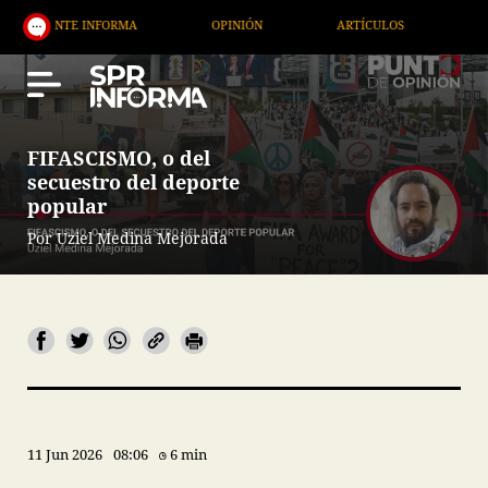
ORMA
OPINIÓN
ARTÍCULOS
ARTE / ENTRETENIM
FIFASCISMO, o del
secuestro del deporte
popular
Por Uziel Medina Mejorada
11 Jun 2026
08:06
6 min