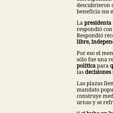
descubrieron q
beneficia sus e
La
presidenta
respondió con 
Respondió rec
libre, indepe
Por eso el men
sólo fue una r
política
para
q
las
decisiones
Las plazas lle
mandato popula
construye med
urnas y se refr