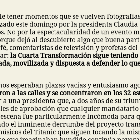
ele tener momentos que se vuelven fotografía
ezado este domingo por la presidenta Claudi
os. No por la espectacularidad de un evento 
rque dejó al descubierto algo que buena part
fé, comentaristas de televisión y profetas del 
ar:
la Cuarta Transformación sigue teniendo
ada, movilizada y dispuesta a defender lo qu
nos esperaban plazas vacías y entusiasmo ag
ron a las calles y se concentraron en los 32 es
 a una presidenta que, a dos años de su triunf
les de aprobación que cualquier mandatario 
a escena fue particularmente incómoda para q
do el inminente derrumbe del proyecto tran
músicos del Titanic que siguen tocando la mi
co que imaginaban hundido continúa navega