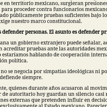
 en territorio mexicano, surgieran presiones
 para proceder contra funcionarios mexicano
ado públicamente pruebas suficientes bajo lo
exige nuestro marco constitucional.
s defender personas. El asunto es defender pr
ana un gobierno extranjero puede señalar, ac
n acreditar pruebas ante las autoridades mex
o estaríamos hablando de cooperación intern
ón política.
 no se negocia por simpatías ideológicas ni p
e defiende siempre.
te, quienes durante años acusaron al movim
de autoritario hoy guardan un silencio casi 
ones externas que pretenden influir en decisi
exclusivamente al Estado mexicano. Parecier