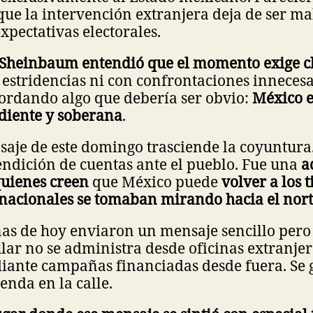
ue la intervención extranjera deja de ser m
xpectativas electorales.
 Sheinbaum entendió que el momento exige c
estridencias ni con confrontaciones innecesa
ordando algo que debería ser obvio:
México e
ndiente y soberana
.
saje de este domingo trasciende la coyuntura
endición de cuentas ante el pueblo. Fue una
a
uienes creen
que México puede
volver a los 
 nacionales se tomaban mirando hacia el nor
nas de hoy enviaron un mensaje sencillo pero
r no se administra desde oficinas extranjera
iante campañas financiadas desde fuera. Se 
enda en la calle.