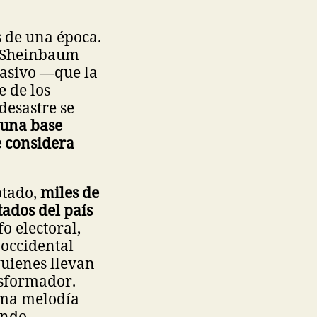
s de una época.
a Sheinbaum
masivo —que la
e de los
desastre se
 una base
e considera
otado,
miles de
tados del país
o electoral,
occidental
uienes llevan
sformador.
sma melodía
ndo.