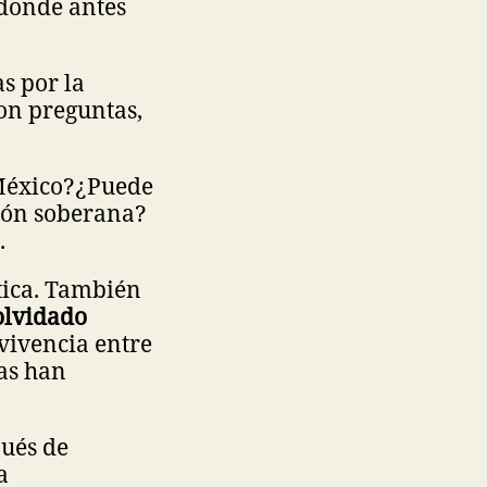
donde antes
s por la
on preguntas,
México?
¿Puede
ción soberana?
.
tica. También
olvidado
nvivencia entre
as han
pués de
a