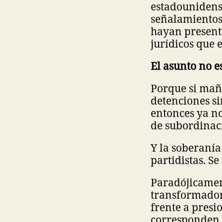
estadounidense
señalamientos
hayan present
jurídicos que 
El asunto no e
Porque si mañ
detenciones si
entonces ya n
de subordinaci
Y la soberanía
partidistas. S
Paradójicamen
transformador 
frente a presi
corresponden 