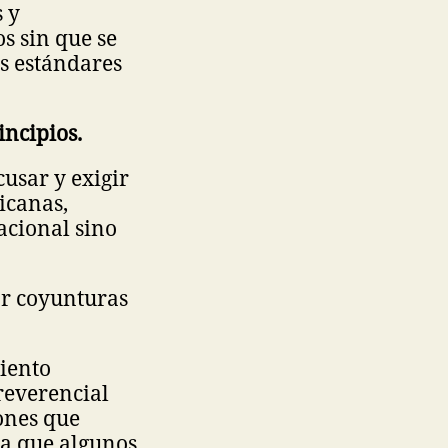
 y
s sin que se
s estándares
incipios.
usar y exigir
icanas,
acional sino
or coyunturas
iento
reverencial
ones que
a que algunos