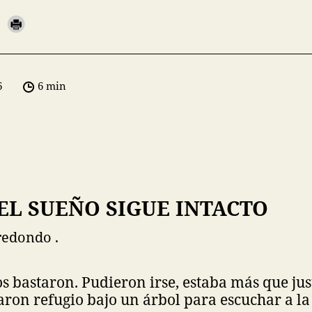
6
6 min
 EL SUEÑO SIGUE INTACTO
redondo .
os bastaron. Pudieron irse, estaba más que just
ron refugio bajo un árbol para escuchar a l