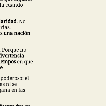
ala cuando
laridad
. No
rias.
s una nación
. Porque no
dvertencia
tiempos
en que
te
.
 poderoso: el
s ni se
gana en las