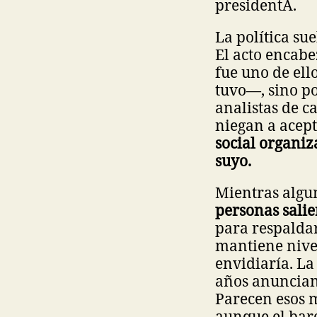
presidentA.
La política su
El acto encab
fue uno de ell
tuvo—, sino po
analistas de ca
niegan a acept
social organiz
suyo.
Mientras algu
personas salie
para respaldar
mantiene nive
envidiaría. L
años anuncian
Parecen esos 
aunque el bar