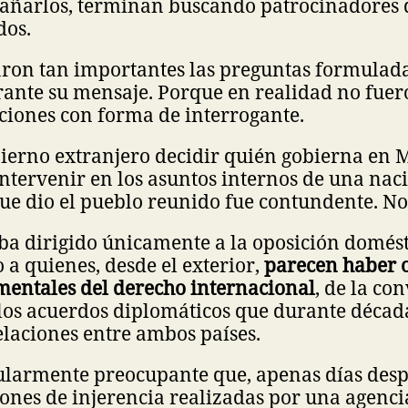
añarlos, terminan buscando patrocinadores 
dos.
aron tan importantes las preguntas formulada
rante su mensaje. Porque en realidad no fuer
ciones con forma de interrogante.
ierno extranjero decidir quién gobierna en 
ntervenir en los asuntos internos de una na
ue dio el pueblo reunido fue contundente. No
iba dirigido únicamente a la oposición domés
o a quienes, desde el exterior,
parecen haber 
mentales del derecho internacional
, de la co
 los acuerdos diplomáticos que durante décad
elaciones entre ambos países.
cularmente preocupante que, apenas días des
ones de injerencia realizadas por una agenci