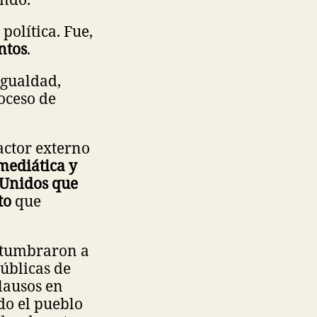
política. Fue,
ntos
.
igualdad,
roceso de
actor externo
 mediática y
 Unidos que
to
que
ostumbraron a
úblicas de
lausos en
do el pueblo