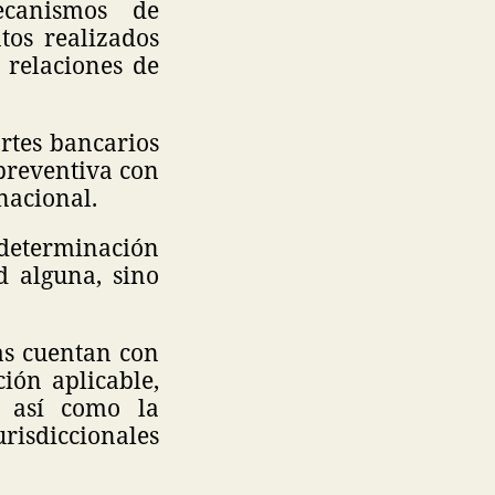
ecanismos de
tos realizados
 relaciones de
ortes bancarios
preventiva con
 nacional.
 determinación
d alguna, sino
as cuentan con
ción aplicable,
, así como la
urisdiccionales