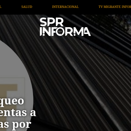
NACIONAL
TV MIGRANTE INFORMA
OPINIÓN
A
queo
entas a
as por