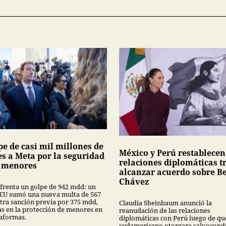
pe de casi mil millones de
México y Perú restablecen
es a Meta por la seguridad
relaciones diplomáticas t
s menores
alcanzar acuerdo sobre Be
Chávez
frenta un golpe de 942 mdd: un
 EU sumó una nueva multa de 567
tra sanción previa por 375 mdd,
Claudia Sheinbaum anunció la
las en la protección de menores en
reanudación de las relaciones
taformas.
diplomáticas con Perú luego de que
sudamericano otorgara salvocondu