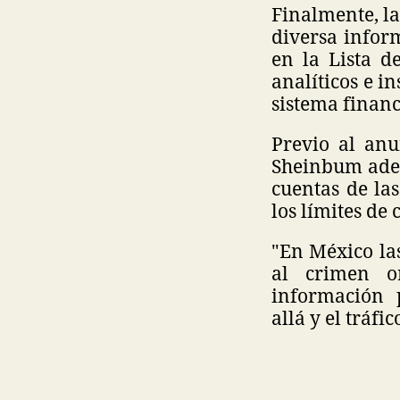
Finalmente, l
diversa infor
en la Lista d
analíticos e i
sistema finan
Previo al anu
Sheinbum adel
cuentas de la
los límites de
"En México la
al crimen o
información p
allá y el tráf