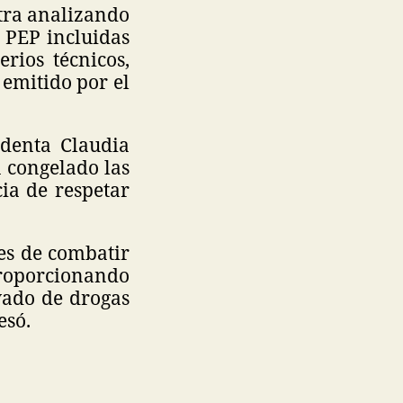
tra analizando
 PEP incluidas
rios técnicos,
 emitido por el
identa Claudia
 congelado las
ia de respetar
es de combatir
oporcionando
vado de drogas
esó.