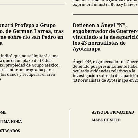
exprimera ministra Betssy Chávez
onará Profepa a Grupo
Detienen a Ángel “N”,
o, de German Larrea, tras
exgobernador de Guerrer
me sobre rio san Pedro en
vinculado a la desaparici
a
los 43 normalistas de
Ayotzinapa
 indicó que no se limitará a una
a que en un plazo de 15 días
Ángel “N”, exgobernador de Guerr
x, propiedad de Grupo México,
detenido por presuntamente habe
presentar un programa para
ocultado evidencias relativas a la
 los daños y recuperar el área
investigación sobre la desaparició
a
43 normalistas de Ayotzinapa en 2
OME
AVISO DE PRIVACIDAD
MAPA DE SITIO
TIMA HORA
STACADOS