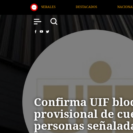
DESTACADOS
NACIONAL
SALUD
INTER
Confirma UIF blo
provisional de cu
personas señalad