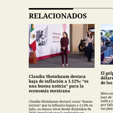
RELACIONADOS
El gol
Claudia Sheinbaum destaca
dólar
baja de inflación a 3.12%: “es
de lo
una buena noticia” para la
economía mexicana
Meta en
juez de
mdd a o
Claudia Sheinbaum destacó como “buena
por fal
noticia” que la inflación bajara a 3.12% en
sus pla
julio, su menor nivel desde diciembre de
2020, impulsada por la reducción en