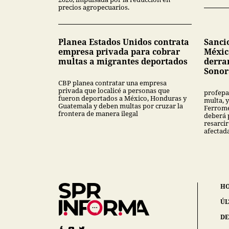
precios agropecuarios.
Planea Estados Unidos contrata
Sanci
empresa privada para cobrar
Méxic
multas a migrantes deportados
derra
Sonor
CBP planea contratar una empresa
privada que localicé a personas que
profepa
fueron deportados a México, Honduras y
multa, y
Guatemala y deben multas por cruzar la
Ferrome
frontera de manera ilegal
deberá 
resarcir
afectad
H
ÚL
DE