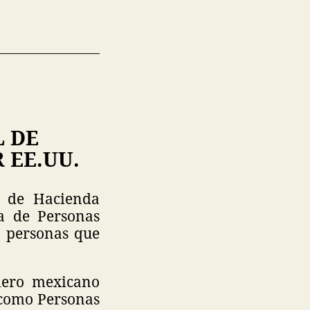
L DE
 EE.UU.
a de Hacienda
a de Personas
a personas que
ciero mexicano
 como Personas