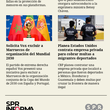
fallas en la protección de
otorgara salvoconducto a la
menores en sus plataformas.
exprimera ministra Betssy
Chávez.
Planea Estados Unidos
Solicita Vox excluir a
contrata empresa privada
Marruecos de
para cobrar multas a
organización del Mundial
migrantes deportados
2030
CBP planea contratar una
El partido de extrema derecha
empresa privada que localicé a
español Vox presentó una
personas que fueron deportados
iniciativa para excluir a
a México, Honduras y
Marruecos de la organización
Guatemala y deben multas por
conjunta de la Copa del Mundo
cruzar la frontera de manera
de 2030 con España y Portugal.
ilegal